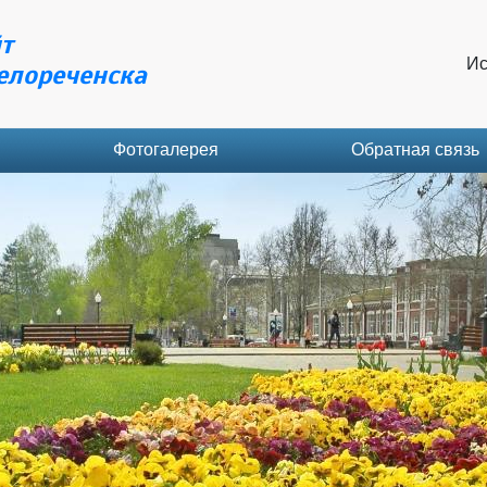
т
Ис
елореченска
Фотогалерея
Обратная связь