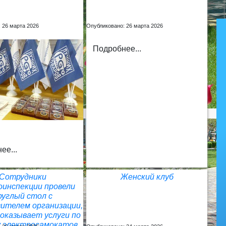
 26 марта 2026
Опубликовано: 26 марта 2026
Подробнее...
ее...
Сотрудники
Женский клуб
оинспекции провели
руглый стол с
ителем организации,
оказывает услуги по
у электросамокатов