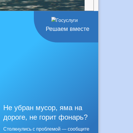
Решаем вместе
Не убран мусор, яма на
дороге, не горит фонарь?
Столкнулись с проблемой — сообщите