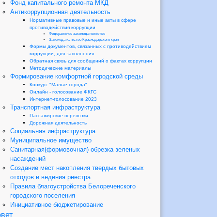
Фонд капитального ремонта МКД
Антикоррупционная деятельность
Нормативные правовые и иные акты в сфере
противодействия коррупции
Федеральное законодательство
Законодательство Краснодарского края
Формы документов, связанных с противодействием
коррупции, для заполнения
Обратная связь для сообщений о фактах коррупции
Методические материалы
Формирование комфортной городской среды
Конкурс "Малые города"
Онлайн - голосование ФКГС
Интернет-голосование 2023
Транспортная инфраструктура
Пассажирские перевозки
Дорожная деятельность
Социальная инфраструктура
Муниципальное имущество
Санитарная(формовочная) обрезка зеленых
насаждений
Создание мест накопления твердых бытовых
отходов и ведения реестра
Правила благоустройства Белореченского
городского поселения
Инициативное бюджетирование
вет