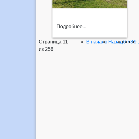
Подробнее...
Страница 11
В начало
Назад
6
7
8
9
из 256