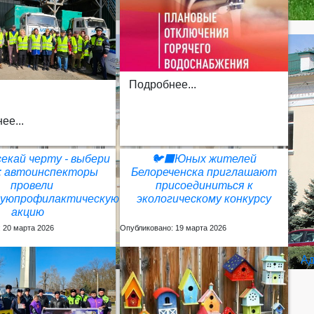
Подробнее...
ее...
екай черту - выбери
🐦‍⬛Юных жителей
!: автоинспекторы
Белореченска приглашают
провели
присоединиться к
нуюпрофилактическую
экологическому конкурсу
акцию
 20 марта 2026
Опубликовано: 19 марта 2026
Ад