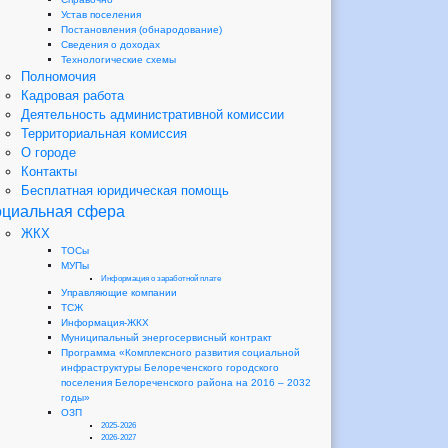
Устав поселения
Постановления (обнародование)
Сведения о доходах
Технологические схемы
Полномочия
Кадровая работа
Деятельность административной комиссии
Территориальная комиссия
О городе
Контакты
Бесплатная юридическая помощь
циальная сфера
ЖКХ
ТОСы
МУПы
Информация о заработной плате
Управляющие компании
ТСЖ
Информация-ЖКХ
Муниципальный энергосервисный контракт
Программа «Комплексного развития социальной
инфраструктуры Белореченского городского
поселения Белореченского района на 2016 – 2032
годы»
ОЗП
2025-2026
2026-2027