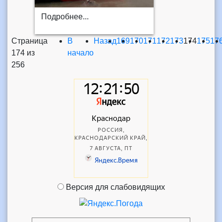
Подробнее...
Страница
В
Назад
169
170
171
172
173
174
175
17
174 из
начало
256
Версия для слабовидящих