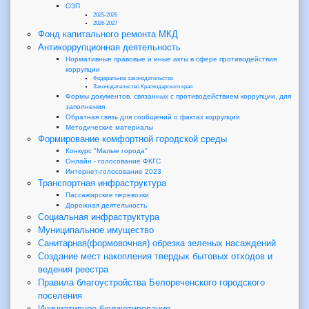
ОЗП
2025-2026
2026-2027
Фонд капитального ремонта МКД
Антикоррупционная деятельность
Нормативные правовые и иные акты в сфере противодействия
коррупции
Федеральное законодательство
Законодательство Краснодарского края
Формы документов, связанных с противодействием коррупции, для
заполнения
Обратная связь для сообщений о фактах коррупции
Методические материалы
Формирование комфортной городской среды
Конкурс "Малые города"
Онлайн - голосование ФКГС
Интернет-голосование 2023
Транспортная инфраструктура
Пассажирские перевозки
Дорожная деятельность
Социальная инфраструктура
Муниципальное имущество
Санитарная(формовочная) обрезка зеленых насаждений
Создание мест накопления твердых бытовых отходов и
ведения реестра
Правила благоустройства Белореченского городского
поселения
Инициативное бюджетирование