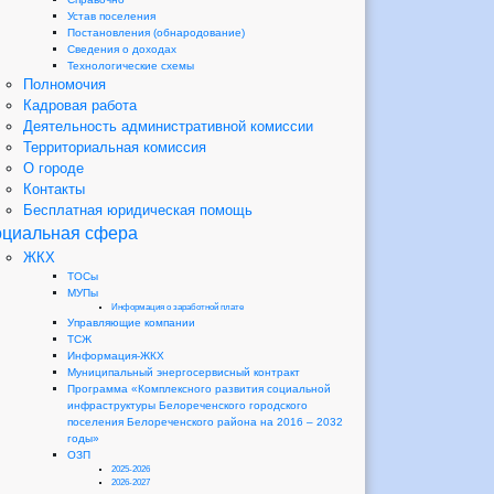
Устав поселения
Постановления (обнародование)
Сведения о доходах
Технологические схемы
Полномочия
Кадровая работа
Деятельность административной комиссии
Территориальная комиссия
О городе
Контакты
Бесплатная юридическая помощь
циальная сфера
ЖКХ
ТОСы
МУПы
Информация о заработной плате
Управляющие компании
ТСЖ
Информация-ЖКХ
Муниципальный энергосервисный контракт
Программа «Комплексного развития социальной
инфраструктуры Белореченского городского
поселения Белореченского района на 2016 – 2032
годы»
ОЗП
2025-2026
2026-2027