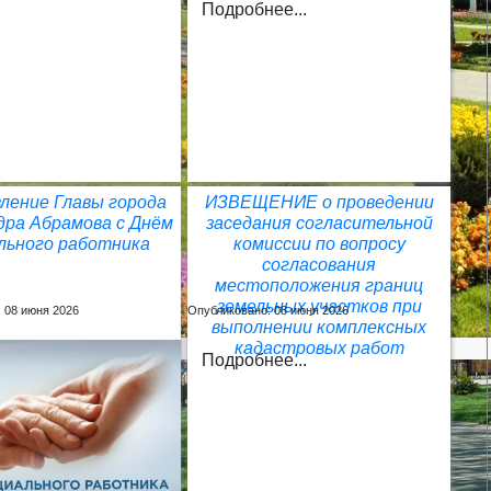
Подробнее...
ление Главы города
ИЗВЕЩЕНИЕ о проведении
дра Абрамова с Днём
заседания согласительной
льного работника
комиссии по вопросу
согласования
местоположения границ
земельных участков при
 08 июня 2026
Опубликовано: 08 июня 2026
выполнении комплексных
кадастровых работ
Подробнее...