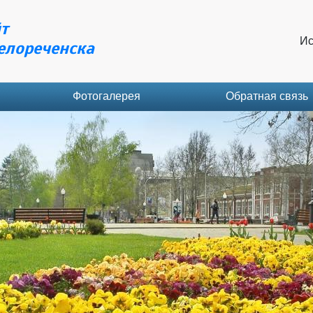
т
Ис
елореченска
Фотогалерея
Обратная связь