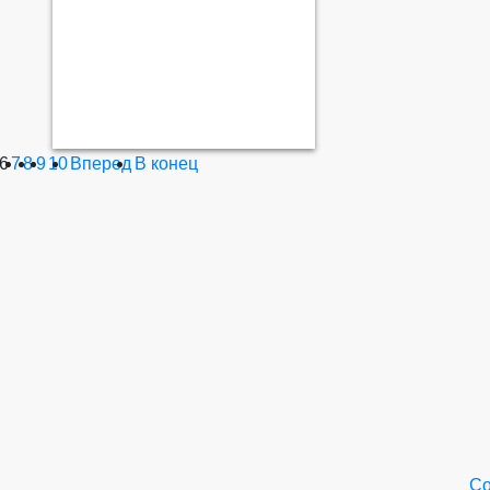
6
7
8
9
10
Вперед
В конец
Со