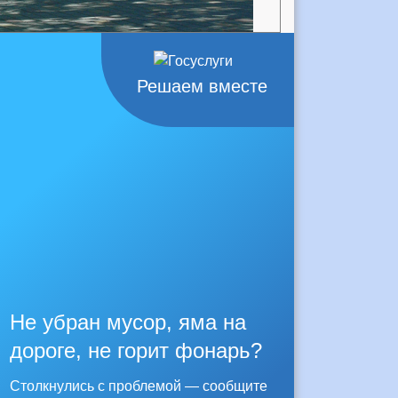
Решаем вместе
Не убран мусор, яма на
дороге, не горит фонарь?
Столкнулись с проблемой — сообщите