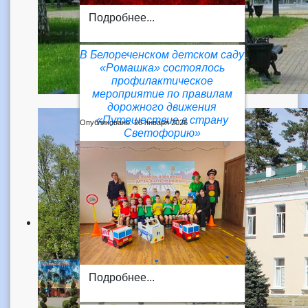
Подробнее...
В Белореченском детском саду
«Ромашка» состоялось
профилактическое
мероприятие по правилам
дорожного движения
«Путешествие в страну
Опубликовано: 26 января 2026
Светофорию»
Подробнее...