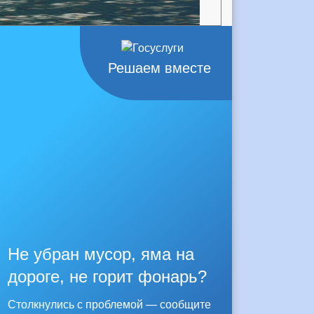
Решаем вместе
Не убран мусор, яма на
дороге, не горит фонарь?
Столкнулись с проблемой — сообщите