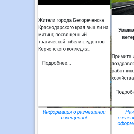
Жители города Белореченска
Краснодарского края вышли на
Уважа
митинг, посвященный
вете
трагической гибели студентов
Керченского колледжа.
Примите 
Подробнее...
поздравл
работник
хозяйства
Подробн
Информация о размещении
Нач
извещений!
озелен
оформ