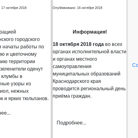
 17 октября 2018
Опубликовано: 16 октября 2018
рацией
Информация!
ского городского
18 октября 2018 года
во всех
я начаты работы по
органах исполнительной власти
ию и цветочному
и органах местного
ию территории
Со
самоуправления
зеленители оденут
муниципальных образований
 клумбы в
Краснодарского края
тные узоры из
проводится региональный день
виол, нежных
приёма граждан.
к и ярких тюльпанов.
ее...
Подробнее...