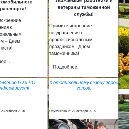
Уважаемые работники и
томобильного
ветераны таможенной
транспорта!
службы!
искренние
Примите искренние
ения с
поздравления с
иональным
профессиональным
ом – Днем
праздником - Днем
листа!
таможенника!
ее...
Подробнее...
авление ГО и ЧС
К отопительному сезону город
нформирует!
готов.
 23 октября 2018
Опубликовано: 22 октября 2018