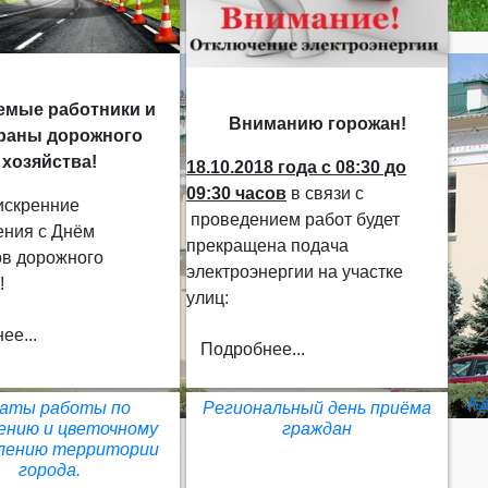
емые работники и
Вниманию горожан!
раны дорожного
хозяйства!
18.10.2018 года
с 08:30 до
09:30 часов
в связи с
искренние
проведением работ будет
ения с Днём
прекращена подача
ов дорожного
электроэнергии на участке
!
улиц:
ее...
Подробнее...
Ад
аты работы по
Региональный день приёма
ению и цветочному
граждан
лению территории
города.