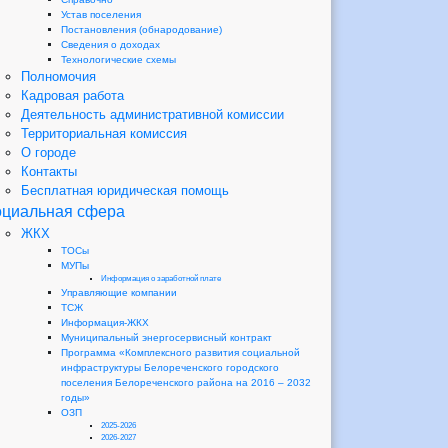
Устав поселения
Постановления (обнародование)
Сведения о доходах
Технологические схемы
Полномочия
Кадровая работа
Деятельность административной комиссии
Территориальная комиссия
О городе
Контакты
Бесплатная юридическая помощь
циальная сфера
ЖКХ
ТОСы
МУПы
Информация о заработной плате
Управляющие компании
ТСЖ
Информация-ЖКХ
Муниципальный энергосервисный контракт
Программа «Комплексного развития социальной
инфраструктуры Белореченского городского
поселения Белореченского района на 2016 – 2032
годы»
ОЗП
2025-2026
2026-2027