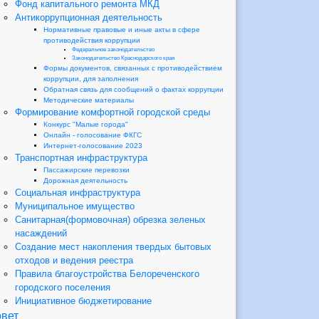
Фонд капитального ремонта МКД
Антикоррупционная деятельность
Нормативные правовые и иные акты в сфере
противодействия коррупции
Федеральное законодательство
Законодательство Краснодарского края
Формы документов, связанных с противодействием
коррупции, для заполнения
Обратная связь для сообщений о фактах коррупции
Методические материалы
Формирование комфортной городской среды
Конкурс "Малые города"
Онлайн - голосование ФКГС
Интернет-голосование 2023
Транспортная инфраструктура
Пассажирские перевозки
Дорожная деятельность
Социальная инфраструктура
Муниципальное имущество
Санитарная(формовочная) обрезка зеленых
насаждений
Создание мест накопления твердых бытовых
отходов и ведения реестра
Правила благоустройства Белореченского
городского поселения
Инициативное бюджетирование
вет