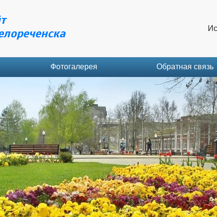
т
Ис
елореченска
Фотогалерея
Обратная связь