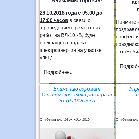
Вниманию горожан!
ав
26.10.2018 года
с 05:00 до
17:00 часов
в связи с
Примите 
проведением ремонтных
поздравл
работ на ВЛ-10 кВ, будет
професс
прекращена подача
праздник
электроэнергии на участке
автомоби
улиц:
Подробн
Подробнее...
Вниманию горожан!
Упр
Отключение электроэнергии
и
25.10.2018 года
Опубликовано: 24 октября 2018
Опубликовано: