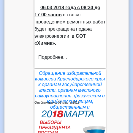
06.03.2018 года
с 08:30 до
17:00 часов
в связи с
проведением ремонтных работ
будет прекращена подача
электроэнергии
в СОТ
«Химик».
Подробнее...
Обращение избирательной
комиссии Краснодарского края
к органам государственной
власти, органам местного
самоуправления, физическим и
юридическим лицам,
Опубликовано: 05 марта 2018
общественным и
волонтерским организациям.