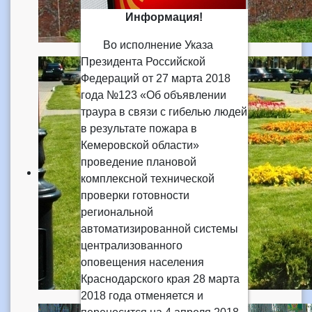
Информация!
Во исполнение Указа
Президента Российской
Федераций от 27 марта 2018
года №123 «Об объявлении
траура в связи с гибелью людей
в результате пожара в
Кемеровской области»
проведение плановой
комплексной технической
проверки готовности
региональной
автоматизированной системы
централизованного
оповещения населения
Краснодарского края 28 марта
2018 года отменяется и