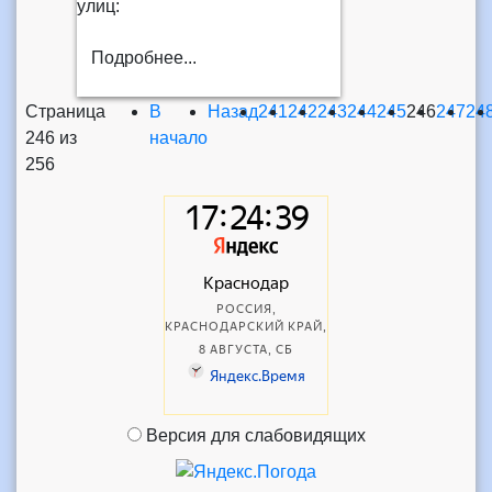
улиц:
Подробнее...
Страница
В
Назад
241
242
243
244
245
246
247
24
246 из
начало
256
Версия для слабовидящих