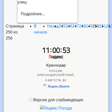
улиц:
Подробнее...
Страница
В
Назад
245
246
247
248
249
250
251
25
250 из
начало
256
Версия для слабовидящих