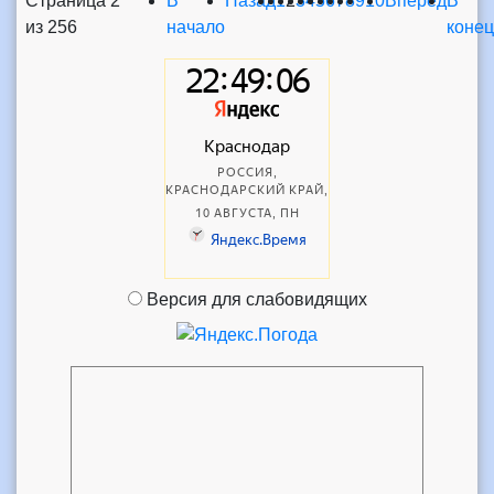
Страница 2
В
Назад
1
2
3
4
5
6
7
8
9
10
Вперед
В
из 256
начало
конец
Версия для слабовидящих