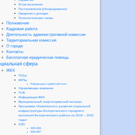
Устав поселения
Постановления (обнародование)
Сведения о доходах
Технологические схемы
Полномочия
Кадровая работа
Деятельность административной комиссии
Территориальная комиссия
О городе
Контакты
Бесплатная юридическая помощь
циальная сфера
ЖКХ
ТОСы
МУПы
Информация о заработной плате
Управляющие компании
ТСЖ
Информация-ЖКХ
Муниципальный энергосервисный контракт
Программа «Комплексного развития социальной
инфраструктуры Белореченского городского
поселения Белореченского района на 2016 – 2032
годы»
ОЗП
2025-2026
2026-2027