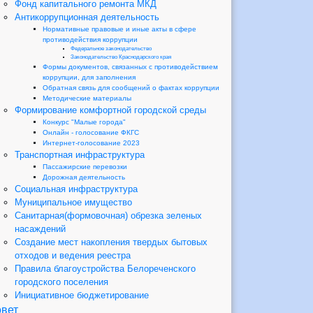
Фонд капитального ремонта МКД
Антикоррупционная деятельность
Нормативные правовые и иные акты в сфере
противодействия коррупции
Федеральное законодательство
Законодательство Краснодарского края
Формы документов, связанных с противодействием
коррупции, для заполнения
Обратная связь для сообщений о фактах коррупции
Методические материалы
Формирование комфортной городской среды
Конкурс "Малые города"
Онлайн - голосование ФКГС
Интернет-голосование 2023
Транспортная инфраструктура
Пассажирские перевозки
Дорожная деятельность
Социальная инфраструктура
Муниципальное имущество
Санитарная(формовочная) обрезка зеленых
насаждений
Создание мест накопления твердых бытовых
отходов и ведения реестра
Правила благоустройства Белореченского
городского поселения
Инициативное бюджетирование
вет