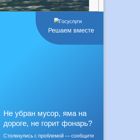
Решаем вместе
Не убран мусор, яма на
дороге, не горит фонарь?
Столкнулись с проблемой — сообщите