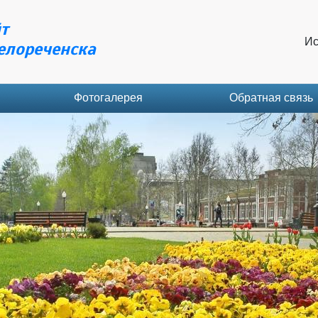
т
Ис
елореченска
Фотогалерея
Обратная связь