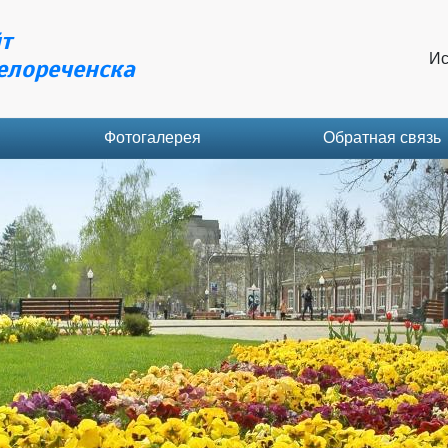
т
Ис
елореченска
Фотогалерея
Обратная связь