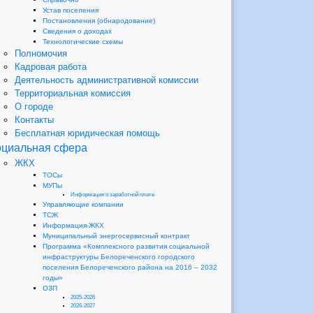
Устав поселения
Постановления (обнародование)
Сведения о доходах
Технологические схемы
Полномочия
Кадровая работа
Деятельность административной комиссии
Территориальная комиссия
О городе
Контакты
Бесплатная юридическая помощь
циальная сфера
ЖКХ
ТОСы
МУПы
Информация о заработной плате
Управляющие компании
ТСЖ
Информация-ЖКХ
Муниципальный энергосервисный контракт
Программа «Комплексного развития социальной
инфраструктуры Белореченского городского
поселения Белореченского района на 2016 – 2032
годы»
ОЗП
2025-2026
2026-2027