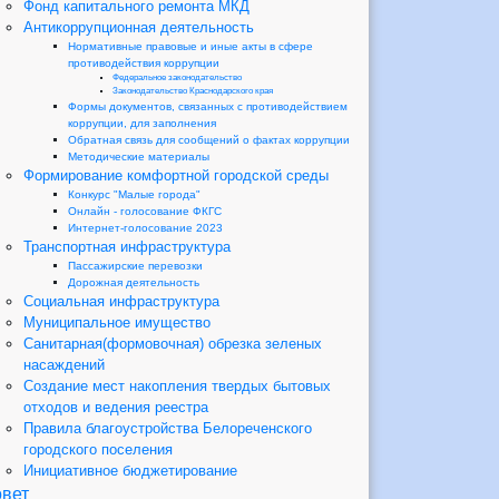
Фонд капитального ремонта МКД
Антикоррупционная деятельность
Нормативные правовые и иные акты в сфере
противодействия коррупции
Федеральное законодательство
Законодательство Краснодарского края
Формы документов, связанных с противодействием
коррупции, для заполнения
Обратная связь для сообщений о фактах коррупции
Методические материалы
Формирование комфортной городской среды
Конкурс "Малые города"
Онлайн - голосование ФКГС
Интернет-голосование 2023
Транспортная инфраструктура
Пассажирские перевозки
Дорожная деятельность
Социальная инфраструктура
Муниципальное имущество
Санитарная(формовочная) обрезка зеленых
насаждений
Создание мест накопления твердых бытовых
отходов и ведения реестра
Правила благоустройства Белореченского
городского поселения
Инициативное бюджетирование
вет