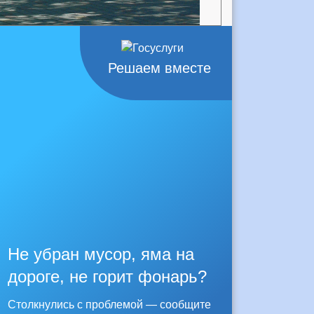
Решаем вместе
Не убран мусор, яма на
дороге, не горит фонарь?
Столкнулись с проблемой — сообщите