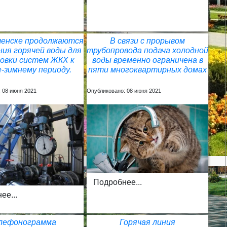
ченске продолжаются
В связи с прорывом
ия горячей воды для
трубопровода подача холодной
овки систем ЖКХ к
воды временно ограничена в
-зимнему периоду.
пяти многоквартирных домах
 08 июня 2021
Опубликовано: 08 июня 2021
Подробнее...
ее...
лефонограмма
Горячая линия