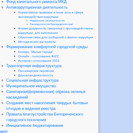
Фонд капитального ремонта МКД
Антикоррупционная деятельность
Нормативные правовые и иные акты в сфере
противодействия коррупции
Федеральное законодательство
Законодательство Краснодарского края
Формы документов, связанных с противодействием
коррупции, для заполнения
Обратная связь для сообщений о фактах коррупции
Методические материалы
Формирование комфортной городской среды
Конкурс "Малые города"
Онлайн - голосование ФКГС
Интернет-голосование 2023
Транспортная инфраструктура
Пассажирские перевозки
Дорожная деятельность
Социальная инфраструктура
Муниципальное имущество
Санитарная(формовочная) обрезка зеленых
насаждений
Создание мест накопления твердых бытовых
отходов и ведения реестра
Правила благоустройства Белореченского
городского поселения
Инициативное бюджетирование
вет