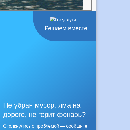
Решаем вместе
Не убран мусор, яма на
дороге, не горит фонарь?
Столкнулись с проблемой — сообщите