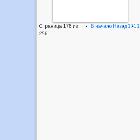
Страница 176 из
В начало
Назад
171
1
256