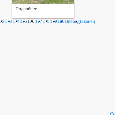
Подробнее...
72
173
174
175
176
177
178
179
180
Вперед
В конец
Со