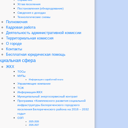
Устав поселения
Постановления (обнародование)
Сведения о доходах
Технологические схемы
Полномочия
Кадровая работа
Деятельность административной комиссии
Территориальная комиссия
О городе
Контакты
Бесплатная юридическая помощь
циальная сфера
ЖКХ
ТОСы
МУПы
Информация о заработной плате
Управляющие компании
ТСЖ
Информация-ЖКХ
Муниципальный энергосервисный контракт
Программа «Комплексного развития социальной
инфраструктуры Белореченского городского
поселения Белореченского района на 2016 – 2032
годы»
ОЗП
2025-2026
2026-2027