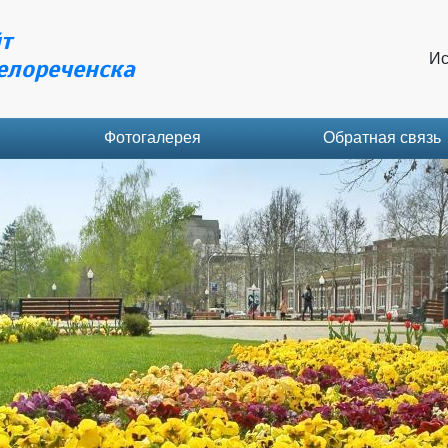
т
Ис
елореченска
Фотогалерея
Обратная связь