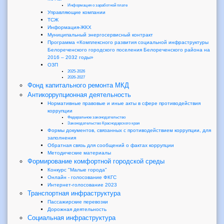
Информация о заработной плате
Управляющие компании
ТСЖ
Информация-ЖКХ
Муниципальный энергосервисный контракт
Программа «Комплексного развития социальной инфраструктуры
Белореченского городского поселения Белореченского района на
2016 – 2032 годы»
ОЗП
2025-2026
2026-2027
Фонд капитального ремонта МКД
Антикоррупционная деятельность
Нормативные правовые и иные акты в сфере противодействия
коррупции
Федеральное законодательство
Законодательство Краснодарского края
Формы документов, связанных с противодействием коррупции, для
заполнения
Обратная связь для сообщений о фактах коррупции
Методические материалы
Формирование комфортной городской среды
Конкурс "Малые города"
Онлайн - голосование ФКГС
Интернет-голосование 2023
Транспортная инфраструктура
Пассажирские перевозки
Дорожная деятельность
Социальная инфраструктура