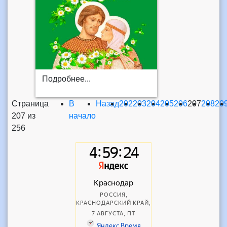
Подробнее...
Страница
В
Назад
202
203
204
205
206
207
208
20
207 из
начало
256