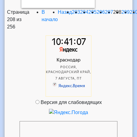
Страница
В
Назад
203
204
205
206
207
208
209
21
208 из
начало
256
Версия для слабовидящих