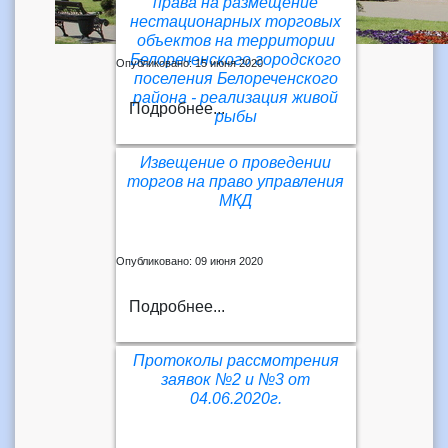
права на размещение
нестационарных торговых
объектов на территории
Белореченского городского
Опубликовано: 15 июня 2020
поселения Белореченского
района - реализация живой
Подробнее...
рыбы
Извещение о проведении
торгов на право управления
МКД
Опубликовано: 09 июня 2020
Подробнее...
Протоколы рассмотрения
заявок №2 и №3 от
04.06.2020г.