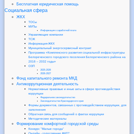
Бесплатная юридическая помощь
Социальная сфера
ЖКХ
ТОСы
МУПы
Информация о заработной плате
Управляющие компании
ТСЖ
Информация-ЖКХ
Муниципальный энергосервисный контракт
Программа «Комплексного развития социальной инфраструктуры
Белореченского городского поселения Белореченского района на
2016 – 2032 годы»
ОЗП
2025-2026
2026-2027
Фонд капитального ремонта МКД
Антикоррупционная деятельность
Нормативные правовые и иные акты в сфере противодействия
коррупции
Федеральное законодательство
Законодательство Краснодарского края
Формы документов, связанных с противодействием коррупции, для
заполнения
Обратная связь для сообщений о фактах коррупции
Методические материалы
Формирование комфортной городской среды
Конкурс "Малые города"
Онлайн - голосование ФКГС