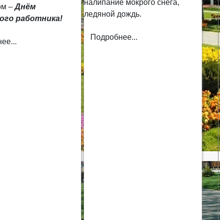
налипание мокрого снега,
ом –
Днём
ледяной дождь.
ого работника!
Подробнее...
ее...