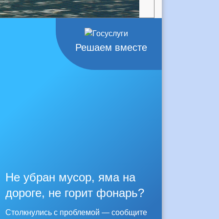
Решаем вместе
Не убран мусор, яма на
дороге, не горит фонарь?
Столкнулись с проблемой — сообщите