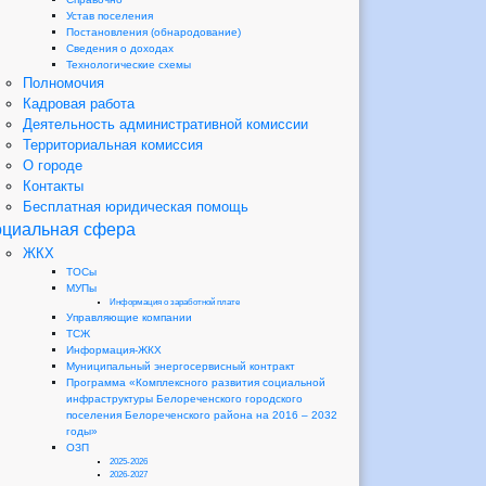
Устав поселения
Постановления (обнародование)
Сведения о доходах
Технологические схемы
Полномочия
Кадровая работа
Деятельность административной комиссии
Территориальная комиссия
О городе
Контакты
Бесплатная юридическая помощь
циальная сфера
ЖКХ
ТОСы
МУПы
Информация о заработной плате
Управляющие компании
ТСЖ
Информация-ЖКХ
Муниципальный энергосервисный контракт
Программа «Комплексного развития социальной
инфраструктуры Белореченского городского
поселения Белореченского района на 2016 – 2032
годы»
ОЗП
2025-2026
2026-2027