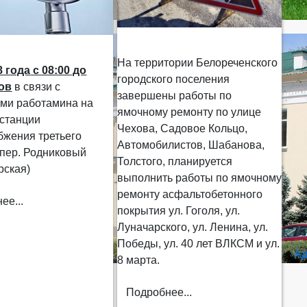
На территории Белореченского
8 года
с 08:00 до
городского поселения
сов
в связи с
завершены работы по
ми работамина на
ямочному ремонту по улице
 станции
Чехова, Садовое Кольцо,
бжения третьего
Автомобилистов, Шабанова,
 пер. Родниковый
Толстого, планируется
рская)
выполнить работы по ямочному
ремонту асфальтобетонного
ее...
покрытия ул. Гоголя, ул.
Луначарского, ул. Ленина, ул.
Победы, ул. 40 лет ВЛКСМ и ул.
Ад
8 марта.
Подробнее...