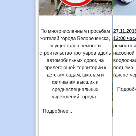
По многочисленным просьбам
27.11.201
жителей города Белореченска,
12:00 ча
осуществлен ремонт и
ремонтны
строительство тротуаров вдоль
насосной
автомобильных дорог, на
воодосна
прилегающей территории к
подъема:
детским садам, школам и
(диспетче
филиалам высших и
Подробн
среднеспециальных
учреждений города.
Подробнее...