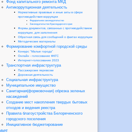
Фонд капитального ремонта МКД
Антикоррупционная деятельность
Нормативные правовые и иные акты в сфере
противодействия коррупции
Федеральное законодательство
Законодательство Краснодарского края
Формы документов, связанных с противодействием
коррупции, для заполнения
Обратная связь для сообщений о фактах коррупции
Методические материалы
Формирование комфортной городской среды
Конкурс "Малые города"
Онлайн - голосование ФКГС
Интернет-голосование 2023
Транспортная инфраструктура
Пассажирские перевозки
Дорожная деятельность
Социальная инфраструктура
Муниципальное имущество
Санитарная(формовочная) обрезка зеленых
насаждений
Создание мест накопления твердых бытовых
отходов и ведения реестра
Правила благоустройства Белореченского
городского поселения
Инициативное бюджетирование
вет