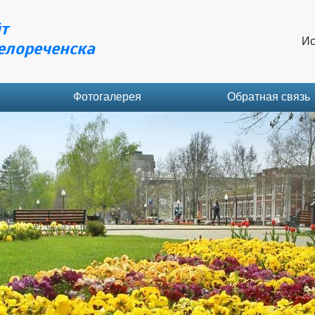
т
Ис
елореченска
Фотогалерея
Обратная связь