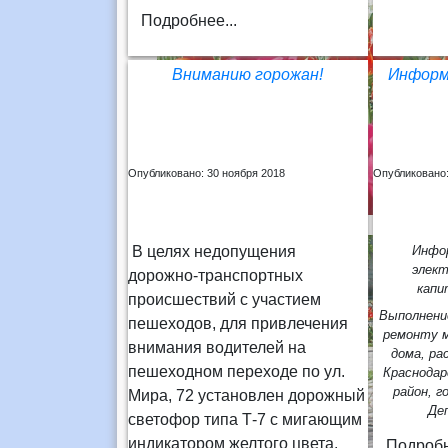
Подробнее...
Вниманию горожан!
Информ
Опубликовано: 30 ноября 2018
Опубликовано:
В целях недопущения
Инфор
элект
дорожно-транспортных
капи
происшествий с участием
Выполнени
пешеходов, для привлечения
ремонту м
внимания водителей на
дома, ра
пешеходном переходе по ул.
Краснодар
район, г
Мира, 72 установлен дорожный
Де
светофор типа Т-7 с мигающим
индикатором желтого цвета.
Подробн