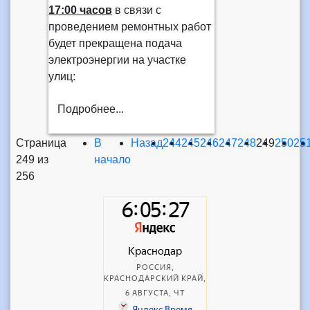
17:00 часов
в связи с
проведением ремонтных работ
будет прекращена подача
электроэнергии на участке
улиц:
Подробнее...
Страница
В
Назад
244
245
246
247
248
249
250
25
249 из
начало
256