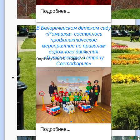
Подробнее...
В Белореченском детском саду
«Ромашка» состоялось
профилактическое
мероприятие по правилам
дорожного движения
«Путешествие в страну
Опубликовано: 26 января 2026
Светофорию»
Подробнее...