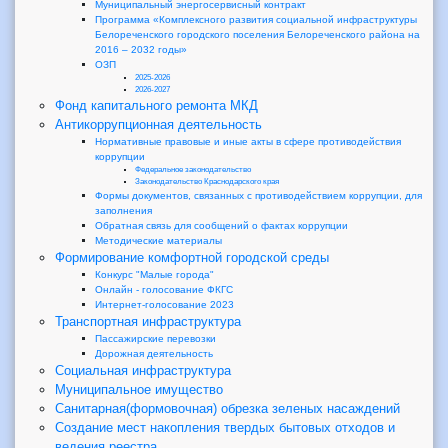
Муниципальный энергосервисный контракт
Программа «Комплексного развития социальной инфраструктуры
Белореченского городского поселения Белореченского района на
2016 – 2032 годы»
ОЗП
2025-2026
2026-2027
Фонд капитального ремонта МКД
Антикоррупционная деятельность
Нормативные правовые и иные акты в сфере противодействия
коррупции
Федеральное законодательство
Законодательство Краснодарского края
Формы документов, связанных с противодействием коррупции, для
заполнения
Обратная связь для сообщений о фактах коррупции
Методические материалы
Формирование комфортной городской среды
Конкурс "Малые города"
Онлайн - голосование ФКГС
Интернет-голосование 2023
Транспортная инфраструктура
Пассажирские перевозки
Дорожная деятельность
Социальная инфраструктура
Муниципальное имущество
Санитарная(формовочная) обрезка зеленых насаждений
Создание мест накопления твердых бытовых отходов и
ведения реестра