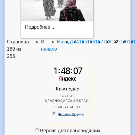
Подробнее...
Страница
В
Назад
184
185
186
187
188
189
190
19
189 из
начало
256
Версия для слабовидящих