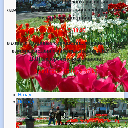
в отделе экономического развития
администрации муниципального образования
Белореченский район
8 (861 55) 3-38-95
в отделе трудовых отношений, охраны труда и
взаимодействия с работодателями ГКУ КК
ЦЗН Белореченского района
8 (861 55) 2-55-04, 2-37-67
Назад
Вперед