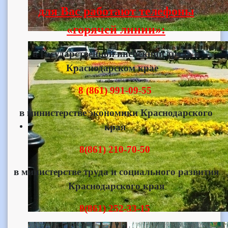
для Вас работают
телефоны
«горячей линии»:
в Государственной инспекции труда в
Краснодарском крае
8 (861) 991-09-55
в министерстве экономики Краснодарского
края
8(861) 210-70-50
в министерстве труда и социального развития
Краснодарского края
8(861) 252-33-15