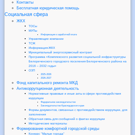
Контакты
Бесплатная юридическая помощь
Социальная сфера
ЖКХ
ТОСы
МУПы
Информация о заработной плате
Управляющие компании
ТСЖ
Информация-ЖКХ
Муниципальный энергосервисный контракт
Программа «Комплексного развития социальной инфраструктуры
Белореченского городского поселения Белореченского района на
2016 – 2032 годы»
ОЗП
2025-2026
2026-2027
Фонд капитального ремонта МКД
Антикоррупционная деятельность
Нормативные правовые и иные акты в сфере противодействия
коррупции
Федеральное законодательство
Законодательство Краснодарского края
Формы документов, связанных с противодействием коррупции, для
заполнения
Обратная связь для сообщений о фактах коррупции
Методические материалы
Формирование комфортной городской среды
Конкурс "Малые города"