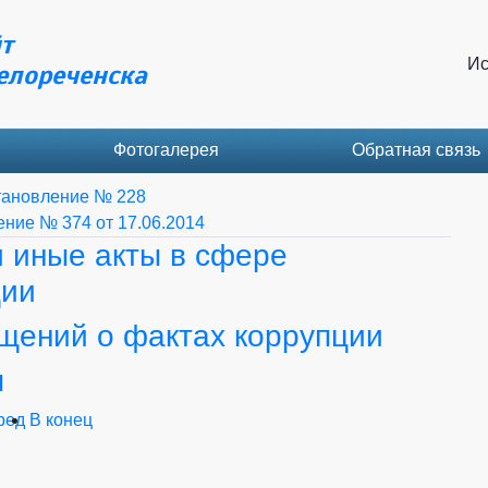
т
Ис
елореченска
Фотогалерея
Обратная связь
тановление № 228
ние № 374 от 17.06.2014
 иные акты в сфере
ции
щений о фактах коррупции
ы
ред
В конец