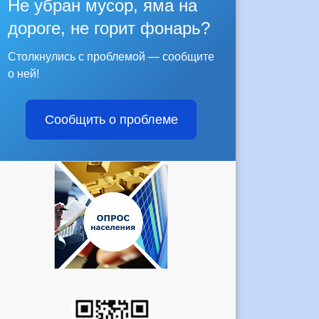
Не убран мусор, яма на
дороге, не горит фонарь?
Столкнулись с проблемой — сообщите
о ней!
Сообщить о проблеме