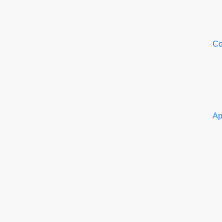
Со
Ар