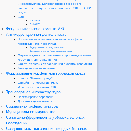
инфраструктуры Белореченского городского
поселения Белореченского района на 2016 – 2032
годы»
ОЗП
2025-2026
2026-2027
Фонд капитального ремонта МКД
Антикоррупционная деятельность
Нормативные правовые и иные акты в сфере
противодействия коррупции
Федеральное законодательство
Законодательство Краснодарского края
Формы документов, связанных с противодействием
коррупции, для заполнения
Обратная связь для сообщений о фактах коррупции
Методические материалы
Формирование комфортной городской среды
Конкурс "Малые города"
Онлайн - голосование ФКГС
Интернет-голосование 2023
Транспортная инфраструктура
Пассажирские перевозки
Дорожная деятельность
Социальная инфраструктура
Муниципальное имущество
Санитарная(формовочная) обрезка зеленых
насаждений
Создание мест накопления твердых бытовых