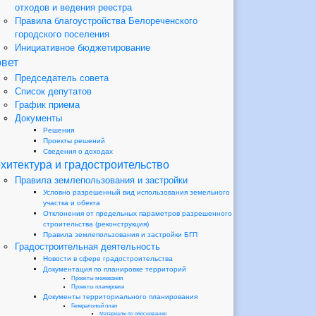
отходов и ведения реестра
Правила благоустройства Белореченского
городского поселения
Инициативное бюджетирование
вет
Председатель совета
Список депутатов
График приема
Документы
Решения
Проекты решений
Сведения о доходах
хитектура и градостроительство
Правила землепользования и застройки
Условно разрешенный вид использования земельного
участка и обекта
Отклонения от предельных параметров разрешенного
строительства (реконструкция)
Правила землепользования и застройки БГП
Градостроительная деятельность
Новости в сфере градостроительства
Документация по планировке территорий
Проекты межевания
Проекты планировки
Документы территориального планирования
Генеральный план
Материалы по обоснованию