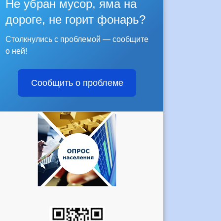
Не убран мусор, яма на
дороге, не горит фонарь?
Столкнулись с проблемой — сообщите
о ней!
Сообщить о проблеме