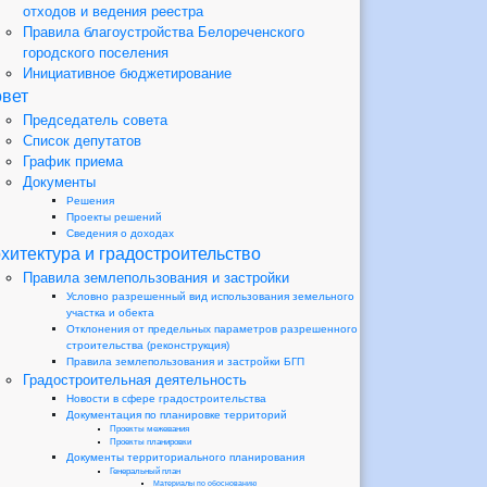
отходов и ведения реестра
Правила благоустройства Белореченского
городского поселения
Инициативное бюджетирование
вет
Председатель совета
Список депутатов
График приема
Документы
Решения
Проекты решений
Сведения о доходах
хитектура и градостроительство
Правила землепользования и застройки
Условно разрешенный вид использования земельного
участка и обекта
Отклонения от предельных параметров разрешенного
строительства (реконструкция)
Правила землепользования и застройки БГП
Градостроительная деятельность
Новости в сфере градостроительства
Документация по планировке территорий
Проекты межевания
Проекты планировки
Документы территориального планирования
Генеральный план
Материалы по обоснованию