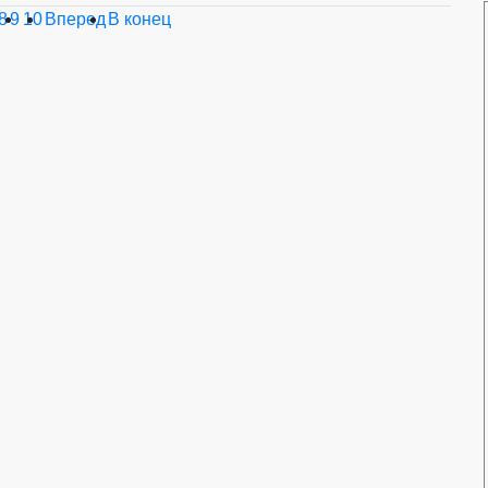
8
9
10
Вперед
В конец