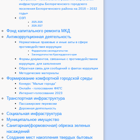
инфраструктуры Белореченского городского
поселения Белореченского района на 2016 – 2032
годы»
ОЗП
2025-2026
2026-2027
Фонд капитального ремонта МКД
Антикоррупционная деятельность
Нормативные правовые и иные акты в сфере
противодействия коррупции
Федеральное законодательство
Законодательство Краснодарского края
Формы документов, связанных с противодействием
коррупции, для заполнения
Обратная связь для сообщений о фактах коррупции
Методические материалы
Формирование комфортной городской среды
Конкурс "Малые города"
Онлайн - голосование ФКГС
Интернет-голосование 2023
Транспортная инфраструктура
Пассажирские перевозки
Дорожная деятельность
Социальная инфраструктура
Муниципальное имущество
Санитарная(формовочная) обрезка зеленых
насаждений
Создание мест накопления твердых бытовых