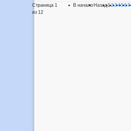
Страница 1
В начало
Назад
1
2
3
4
5
6
7
из 12