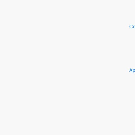
Со
Ар