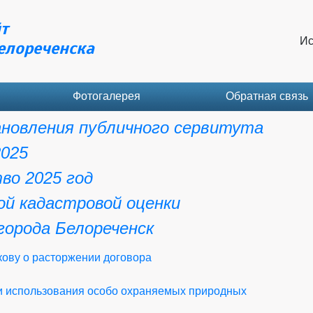
т
Ис
елореченска
Фотогалерея
Обратная связь
новления публичного сервитута
2025
во 2025 год
ой кадастровой оценки
города Белореченск
ову о расторжении договора
и использования особо охраняемых природных