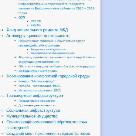
инфраструктуры Белореченского городского
поселения Белореченского района на 2016 – 2032
годы»
ОЗП
2025-2026
2026-2027
Фонд капитального ремонта МКД
Антикоррупционная деятельность
Нормативные правовые и иные акты в сфере
противодействия коррупции
Федеральное законодательство
Законодательство Краснодарского края
Формы документов, связанных с противодействием
коррупции, для заполнения
Обратная связь для сообщений о фактах коррупции
Методические материалы
Формирование комфортной городской среды
Конкурс "Малые города"
Онлайн - голосование ФКГС
Интернет-голосование 2023
Транспортная инфраструктура
Пассажирские перевозки
Дорожная деятельность
Социальная инфраструктура
Муниципальное имущество
Санитарная(формовочная) обрезка зеленых
насаждений
Создание мест накопления твердых бытовых