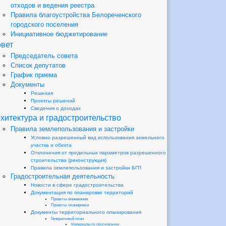
отходов и ведения реестра
Правила благоустройства Белореченского
городского поселения
Инициативное бюджетирование
вет
Председатель совета
Список депутатов
График приема
Документы
Решения
Проекты решений
Сведения о доходах
хитектура и градостроительство
Правила землепользования и застройки
Условно разрешенный вид использования земельного
участка и обекта
Отклонения от предельных параметров разрешенного
строительства (реконструкция)
Правила землепользования и застройки БГП
Градостроительная деятельность
Новости в сфере градостроительства
Документация по планировке территорий
Проекты межевания
Проекты планировки
Документы территориального планирования
Генеральный план
Материалы по обоснованию