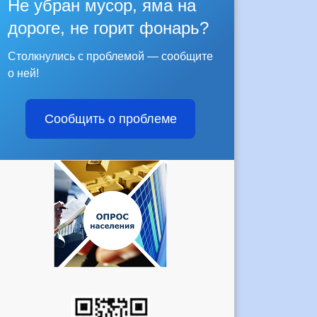
Не убран мусор, яма на
дороге, не горит фонарь?
Столкнулись с проблемой — сообщите
о ней!
Сообщить о проблеме