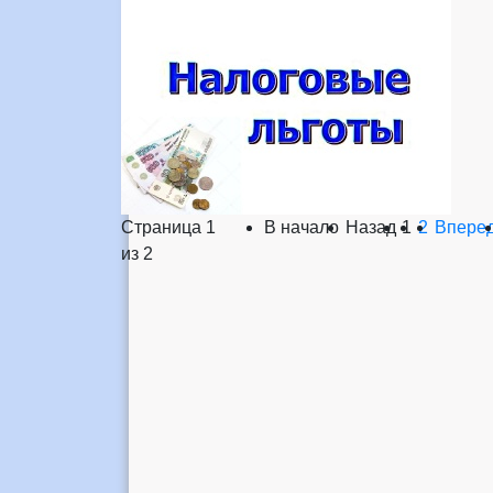
Страница 1
В начало
Назад
1
2
Впере
из 2