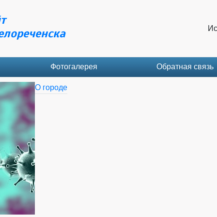
т
Ис
елореченска
Фотогалерея
Обратная связь
О городе