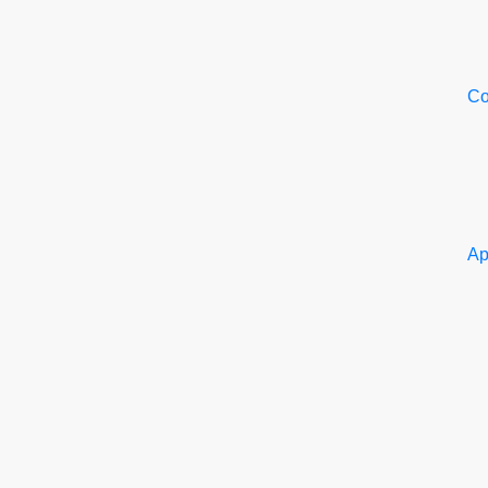
Со
Ар