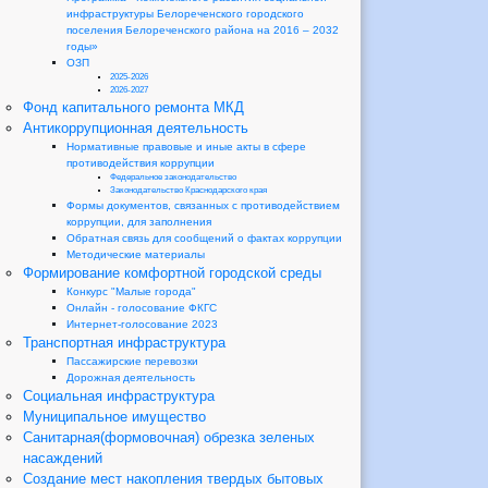
инфраструктуры Белореченского городского
поселения Белореченского района на 2016 – 2032
годы»
ОЗП
2025-2026
2026-2027
Фонд капитального ремонта МКД
Антикоррупционная деятельность
Нормативные правовые и иные акты в сфере
противодействия коррупции
Федеральное законодательство
Законодательство Краснодарского края
Формы документов, связанных с противодействием
коррупции, для заполнения
Обратная связь для сообщений о фактах коррупции
Методические материалы
Формирование комфортной городской среды
Конкурс "Малые города"
Онлайн - голосование ФКГС
Интернет-голосование 2023
Транспортная инфраструктура
Пассажирские перевозки
Дорожная деятельность
Социальная инфраструктура
Муниципальное имущество
Санитарная(формовочная) обрезка зеленых
насаждений
Создание мест накопления твердых бытовых