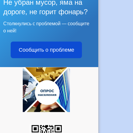
Не убран мусор, яма на
дороге, не горит фонарь?
Столкнулись с проблемой — сообщите
о ней!
Сообщить о проблеме