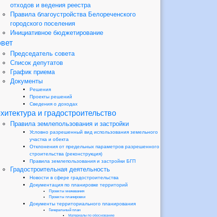
отходов и ведения реестра
Правила благоустройства Белореченского
городского поселения
Инициативное бюджетирование
вет
Председатель совета
Список депутатов
График приема
Документы
Решения
Проекты решений
Сведения о доходах
хитектура и градостроительство
Правила землепользования и застройки
Условно разрешенный вид использования земельного
участка и обекта
Отклонения от предельных параметров разрешенного
строительства (реконструкция)
Правила землепользования и застройки БГП
Градостроительная деятельность
Новости в сфере градостроительства
Документация по планировке территорий
Проекты межевания
Проекты планировки
Документы территориального планирования
Генеральный план
Материалы по обоснованию