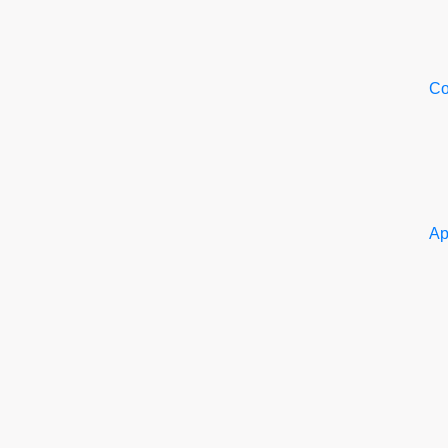
Со
Ар