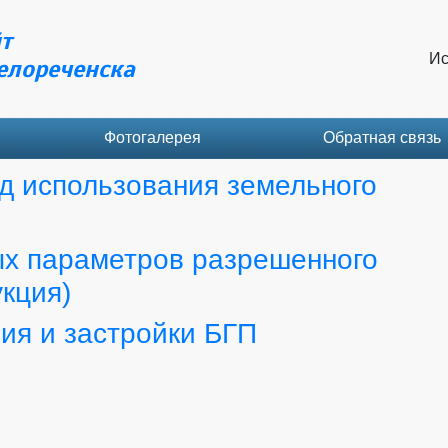
т
Ис
елореченска
Фотогалерея
Обратная связь
д использования земельного
ых параметров разрешенного
укция)
ия и застройки БГП