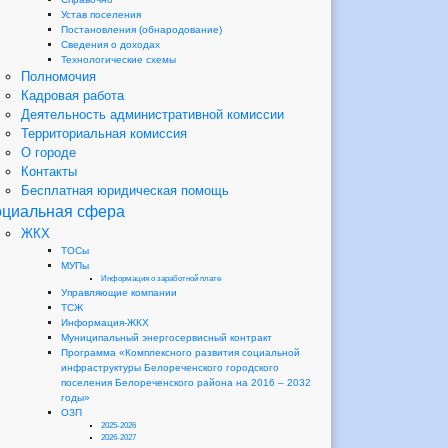
Устав поселения
Постановления (обнародование)
Сведения о доходах
Технологические схемы
Полномочия
Кадровая работа
Деятельность административной комиссии
Территориальная комиссия
О городе
Контакты
Бесплатная юридическая помощь
циальная сфера
ЖКХ
ТОСы
МУПы
Информация о заработной плате
Управляющие компании
ТСЖ
Информация-ЖКХ
Муниципальный энергосервисный контракт
Программа «Комплексного развития социальной
инфраструктуры Белореченского городского
поселения Белореченского района на 2016 – 2032
годы»
ОЗП
2025-2026
2026-2027