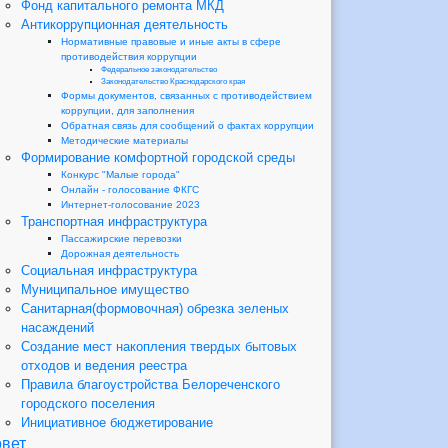
Фонд капитального ремонта МКД
Антикоррупционная деятельность
Нормативные правовые и иные акты в сфере
противодействия коррупции
Федеральное законодательство
Законодательство Краснодарского края
Формы документов, связанных с противодействием
коррупции, для заполнения
Обратная связь для сообщений о фактах коррупции
Методические материалы
Формирование комфортной городской среды
Конкурс "Малые города"
Онлайн - голосование ФКГС
Интернет-голосование 2023
Транспортная инфраструктура
Пассажирские перевозки
Дорожная деятельность
Социальная инфраструктура
Муниципальное имущество
Санитарная(формовочная) обрезка зеленых
насаждений
Создание мест накопления твердых бытовых
отходов и ведения реестра
Правила благоустройства Белореченского
городского поселения
Инициативное бюджетирование
вет