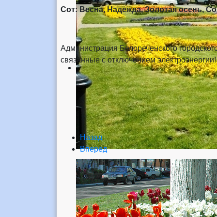
Сот: Весна, Надежда, Золотая осень, С
Администрация Белореченского городского
связанные с отключением электроэнергии!
Назад
Вперед