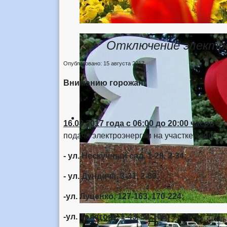
Отключение электро
Опубликовано: 15 августа 2017
Вниманию горожан!
16.08.2017 года
с 06:00 до 20:00 часов
в с
подача электроэнергии на участке улиц:
- ул. Нескучный сад, 1-29, 2-34;
- ул. Дундича, 3-31, 2-80;
-ул. Луценко, 127-163, 170-224;
-ул. Толстого, 1-43, 34-106.