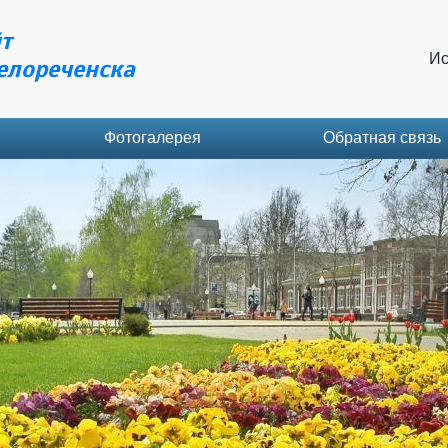
т
Ис
елореченска
Фотогалерея
Обратная связь