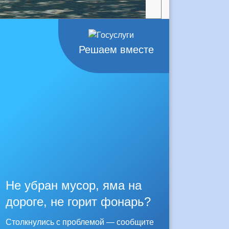
Решаем вместе
Не убран мусор, яма на
дороге, не горит фонарь?
Столкнулись с проблемой — сообщите