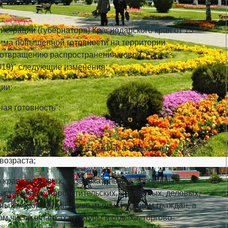
страции (губернатора) Краснодарского края от 13
жима повышенной готовности на территории
едотвращению распространения новой
19)" следующие изменения:
ии:
ая готовность":
края работы кружков и секций, а также иных
возраста;
 края досуговых, развлекательных, зрелищных,
ыставочных, просветительских, рекламных, деловых,
ных мероприятий с очным присутствием граждан, а
ом числе в парках культуры и отдыха, торгово-