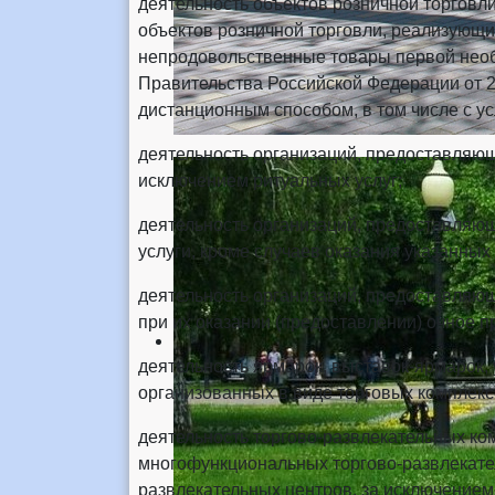
деятельность объектов розничной торговли
объектов розничной торговли, реализующи
непродовольственные товары первой необ
Правительства Российской Федерации от 27
дистанционным способом, в том числе с у
деятельность организаций, предоставляющ
исключением ритуальных услуг;
деятельность организаций, предоставляю
услуги, кроме случаев оказания указанных
деятельность организаций, предоставляю
при их оказании (предоставлении) очное п
деятельность ярмарок, выставок-ярмарок,
организованных в виде торговых комплексо
деятельность торгово-развлекательных ком
многофункциональных торгово-развлекате
развлекательных центров, за исключением