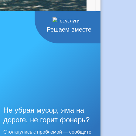
Решаем вместе
Не убран мусор, яма на
дороге, не горит фонарь?
Столкнулись с проблемой — сообщите