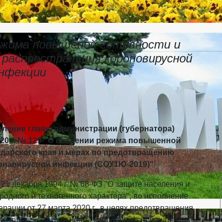
ежима повышеной готовности и
распространения короновирусной
нфекции
вление главы администрации (губернатора)
020 г. № 129 "О введении режима повышенной
одарского края и мерах по предотвращению
онавирусной инфекции (СОУ1Ю-2019)"
21 декабря 1994 г. № 68-ФЗ "О защите населения и
родного и техногенного характера", во исполнение
рации от 27 марта 2020 г., в целях предотвращения
аснодарского края новой коронавирусной инфекции