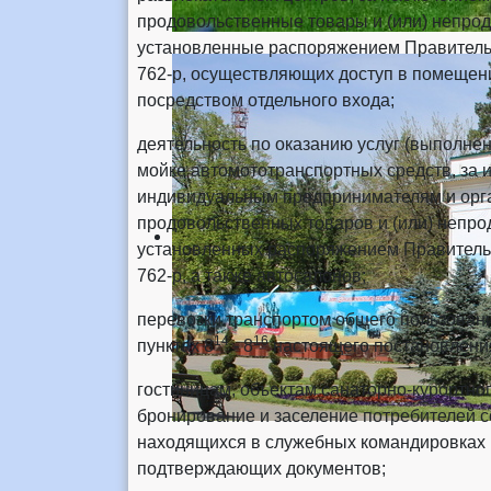
продовольственные товары и (или) непро
установленные распоряжением Правительс
762-р, осуществляющих доступ в помещен
посредством отдельного входа;
деятельность по оказанию услуг (выполне
мойке автомототранспортных средств, за 
индивидуальным предпринимателям и орг
продовольственных товаров и (или) непр
установленных распоряжением Правительс
762-р, а также автосалонов;
перевозки транспортом общего пользован
14
16
пунктах 8
- 8
настоящего постановлени
гостиницам, объектам санаторно-курортно
бронирование и заселение потребителей с
находящихся в служебных командировках 
подтверждающих документов;