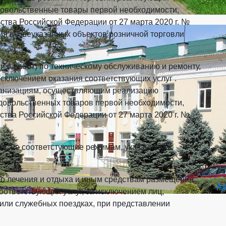
довольственные товары первой необходимости,
тва Российской Федерации от 27 марта 2020 г. №
ия вышеуказанных объектов розничной торговли
нию работ) по техническому обслуживанию и ремонту,
исключением оказания соответствующих услуг .
анизациям, осуществляющим реализацию
одовольственных товаров первой необходимости,
тва Российской Федерации от 27 марта 2020 г. №
ия, не соответстующие режимам, указанным в
я;
го лечения и отдыха и иным средствам размещения
Ад
оответствующих услуг, за исключением лиц,
или служебных поездках, при представлении