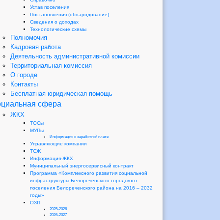
Устав поселения
Постановления (обнародование)
Сведения о доходах
Технологические схемы
Полномочия
Кадровая работа
Деятельность административной комиссии
Территориальная комиссия
О городе
Контакты
Бесплатная юридическая помощь
циальная сфера
ЖКХ
ТОСы
МУПы
Информация о заработной плате
Управляющие компании
ТСЖ
Информация-ЖКХ
Муниципальный энергосервисный контракт
Программа «Комплексного развития социальной
инфраструктуры Белореченского городского
поселения Белореченского района на 2016 – 2032
годы»
ОЗП
2025-2026
2026-2027