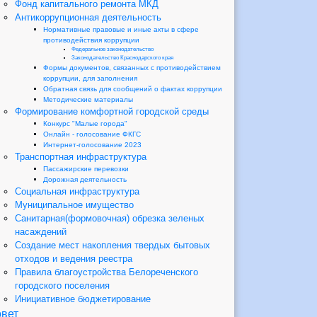
Фонд капитального ремонта МКД
Антикоррупционная деятельность
Нормативные правовые и иные акты в сфере
противодействия коррупции
Федеральное законодательство
Законодательство Краснодарского края
Формы документов, связанных с противодействием
коррупции, для заполнения
Обратная связь для сообщений о фактах коррупции
Методические материалы
Формирование комфортной городской среды
Конкурс "Малые города"
Онлайн - голосование ФКГС
Интернет-голосование 2023
Транспортная инфраструктура
Пассажирские перевозки
Дорожная деятельность
Социальная инфраструктура
Муниципальное имущество
Санитарная(формовочная) обрезка зеленых
насаждений
Создание мест накопления твердых бытовых
отходов и ведения реестра
Правила благоустройства Белореченского
городского поселения
Инициативное бюджетирование
вет