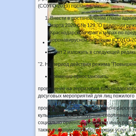
(СОУГО-2019) постановляю:
Внести в постановление главы админи
марта 2020 г. № 129 "О введении ре
Краснодарского края и мерах по пр
коронавирусной инфекции (СОУГО-20
пункт 2 изложить в следующей редакц
"2. На период действия режима "Повышенн
временно приостановить:
проведение на территории Краснодарского 
досуговых мероприятий для лиц пожилого 
проведение на территории Краснодарского
культурных, физкультурных, спортивных, в
социально ориентированных и иных подоб
также оказание соответствующих услуг, в т