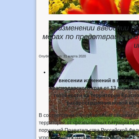
О изменении введении р
мерах по предотвращению 
и
Опубликовано: 31 марта 2020
О внесении изменений в постано
Краснодарского края от 13 марта 2
готовности на территории Красн
распространения новой кор
В соответствии с Федеральным законом от 
территорий от чрезвычайных ситуаций при
поручений Правительства Российской Феде
угрозы распространения на территории Кр