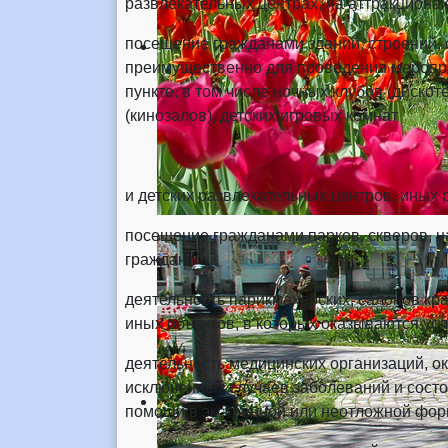
развлекательных центрах, на аттракциона
посещение гражданами зданий, строений,
преимущественно для проведения мероприя
пункте, в том числе ночных клубов (дискот
(кинозалов), детских игровых комнат
и детских развлекательных центров, иных 
посещение гражданами парков, скверов, н
граждан;
деятельность парикмахерских, салонов кр
иных объектов, в которых оказываются ус
деятельность медицинских организаций, о
исключением случаев заболеваний и состо
помощи в экстренной или неотложной фор