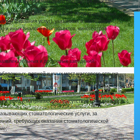
х и в иных местах массового посещения граждан;
 сооружений (помещений в них), предназначенных
тий (оказания услуг), указанных в настоящем
ек) и иных аналогичных объектов, кинотеатров
развлекательных и досуговых заведений;
абережных, пляжей и иных мест массового отдыха
асоты, косметических и СПА-салонов, соляриев и
луги, предусматривающие присутствие гражданина;
казывающих стоматологические услуги, за
яний, требующих оказания стоматологической
ме;