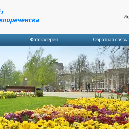
т
Ис
елореченска
Фотогалерея
Обратная связь