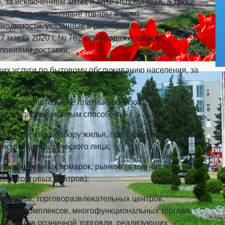
, за исключением аптек и аптечных пунктов, а также
х продовольственные товары и (или)
ходимости, указанные в распоряжении
 марта 2020 г, № 762-р, и продажи товаров
словиями доставки;
их услуги по бытовому обслуживанию населения, за
щих дополнительные платные образовательные
 услуг дистанционным способом;
щих услуги по подбору жилья, предусматривающие
рисутствие физического лица;
 универсальных ярмарок, рынков (в том числе
в и торговых центров);
плексов, торгово­развлекательных центров,
льных комплексов, многофункциональных торгово-
 объектов розничной торговли, реализующих