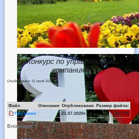
Конкурс по управляющим
компаниям
Опубликовано: 21 июля 2020
Файл
Описание
Опубликовано
Размер файла:
Протокол
21.07.2020г.
127 Кб
Вложения: