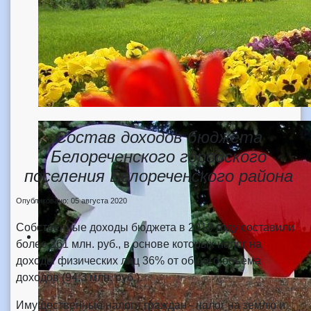
Состав доходов бюджета
Белореченского городского
поселения Белореченского района
Опубликовано: 05 августа 2020
Собственные доходы бюджета в 2019 году составили
более 261 млн. руб., в основе которых налог на
доходы физических лиц 36% от общего объема
доходов (94,3 млн. руб.).
Имущественные налоги граждан - налог на землю и