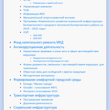
Информация о заработной плате
Управляющие компании
ТСЖ
Информация-ЖКХ
Муниципальный энергосервисный контракт
Программа «Комплексного развития социальной инфраструктуры
Белореченского городского поселения Белореченского района на
2016 – 2032 годы»
ОЗП
2025-2026
2026-2027
Фонд капитального ремонта МКД
Антикоррупционная деятельность
Нормативные правовые и иные акты в сфере противодействия
коррупции
Федеральное законодательство
Законодательство Краснодарского края
Формы документов, связанных с противодействием коррупции, для
заполнения
Обратная связь для сообщений о фактах коррупции
Методические материалы
Формирование комфортной городской среды
Конкурс "Малые города"
Онлайн - голосование ФКГС
Интернет-голосование 2023
Транспортная инфраструктура
Пассажирские перевозки
Дорожная деятельность
Социальная инфраструктура