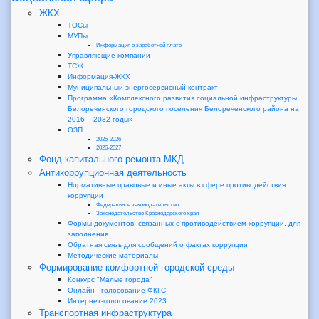
ЖКХ
ТОСы
МУПы
Информация о заработной плате
Управляющие компании
ТСЖ
Информация-ЖКХ
Муниципальный энергосервисный контракт
Программа «Комплексного развития социальной инфраструктуры
Белореченского городского поселения Белореченского района на
2016 – 2032 годы»
ОЗП
2025-2026
2026-2027
Фонд капитального ремонта МКД
Антикоррупционная деятельность
Нормативные правовые и иные акты в сфере противодействия
коррупции
Федеральное законодательство
Законодательство Краснодарского края
Формы документов, связанных с противодействием коррупции, для
заполнения
Обратная связь для сообщений о фактах коррупции
Методические материалы
Формирование комфортной городской среды
Конкурс "Малые города"
Онлайн - голосование ФКГС
Интернет-голосование 2023
Транспортная инфраструктура