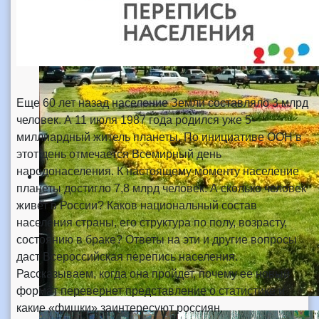
Еще 60 лет назад население Земли составляло 3 млрд
человек. А 11 июля 1987 года родился уже 5-
миллиардный житель планеты. По инициативе ООН в
этот день отмечается Всемирный день
народонаселения. К настоящему моменту население
планеты достигло 7,8 млрд человек. А сколько человек
живет в России? Каков национальный состав
населения страны, его структура по полу, возрасту,
состоянию в браке? Ответы на эти и другие вопросы
даст Всероссийская перепись населения.
Рассказываем, когда она пройдет, почему ее новый
формат перевернет представление о статистике и
какие «фишки» заинтересуют россиян.