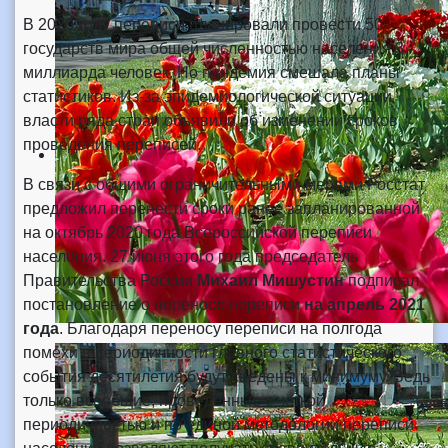
В 2020 году переписи планировали провести 50
государств мира общей численностью населения 3
миллиарда человек. Но пандемия смешала планы
статистиков. Из-за эпидемиологической ситуации
власти ряда стран объявили об изменении сроков
проведения переписей.
В связи с общими ограничительными мерами Росстат
предложил перенести сроки ранее запланированной
на октябрь 2020 года Всероссийской переписи
населения. 27 июня этого года председатель
Правительства России
Михаил Мишустин
подписал
постановление о переносе переписи
на апрель 2021
года
. Благодаря переносу переписи на полгода
помехи в периодичности главного статистического
события десятилетия будут сведены к минимуму. Ведь
только всеобщие, проведенные с четкой
периодичностью и по единой методологии переписи