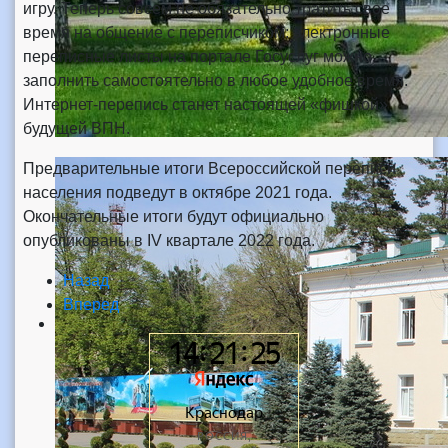
игру. Теперь совсем не обязательно тратить свое
время на общение с переписчиком: электронные
переписные листы на портале Госуслуг можно
заполнить самостоятельно в любое удобное время.
Интернет-перепись станет настоящей «фишкой»
будущей ВПН.
Предварительные итоги Всероссийской переписи
населения подведут в октябре 2021 года.
Окончательные итоги будут официально
опубликованы в IV квартале 2022 года.
Назад
Вперед