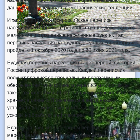
населения позволяют получать сравнительные
данные и прослеживать демографические тенденции.
Итак, предстоящая Всероссийская перепись
населения затронет все регионы страны, даже самые
маленькие и отдаленные населенные пункты. Так,
перепись населения на труднодоступных территориях
пройдет с 1 октября 2020 года по 30 июня 2021 года.
Будущая перепись населения станет первой в истории
России цифровой переписью. Каждый переписчик
получит планшет со специальным программным
обеспечением: электронным переписным листом, а
также технологиями, обеспечивающими безопасность
хранения данных. Применение электронных
устройств позволит уменьшить число ошибок и
ускорить обработку информации.
Благодаря новым технологиям перепись из рутинного
мероприятия превратится в увлекательную онлайн-