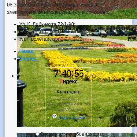
08:30 до 17:00 будет прекращена подача
электроэнергии на следующих участках улиц:
Ул. К. Либкнехта 72/1-90;
Ул. Луценко 165-183, 226-252;
Ул. Пролетарская 1-27, 2-22.
Назад
Вперед
Версия для слабовидящих