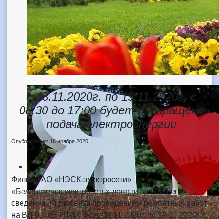
с 18.11.2020г. по 19.11.2020г. с
08:30 до 17:00 будет прекращена
подача электроэнергии
Опубликовано: 16 ноября 2020
Филиал АО «НЭСК-электросети»
«Белореченскэлектросеть» доводит до Вашего
сведения, что в связи проведением ремонтных работ
на ВЛ 0,4 кВ ТП-44 Ф-5 с 18.11.2020г. по 19.11.2020г. с