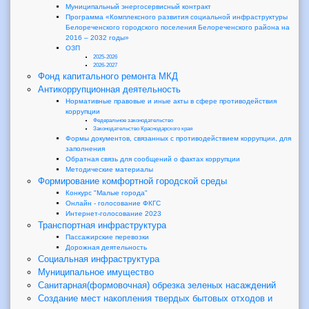
Муниципальный энергосервисный контракт
Программа «Комплексного развития социальной инфраструктуры
Белореченского городского поселения Белореченского района на
2016 – 2032 годы»
ОЗП
2025-2026
2026-2027
Фонд капитального ремонта МКД
Антикоррупционная деятельность
Нормативные правовые и иные акты в сфере противодействия
коррупции
Федеральное законодательство
Законодательство Краснодарского края
Формы документов, связанных с противодействием коррупции, для
заполнения
Обратная связь для сообщений о фактах коррупции
Методические материалы
Формирование комфортной городской среды
Конкурс "Малые города"
Онлайн - голосование ФКГС
Интернет-голосование 2023
Транспортная инфраструктура
Пассажирские перевозки
Дорожная деятельность
Социальная инфраструктура
Муниципальное имущество
Санитарная(формовочная) обрезка зеленых насаждений
Создание мест накопления твердых бытовых отходов и