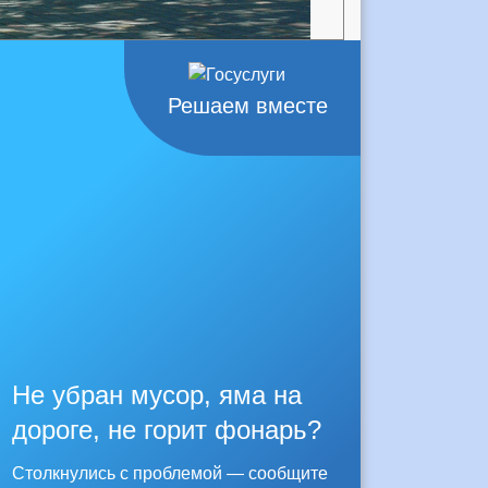
Решаем вместе
Не убран мусор, яма на
дороге, не горит фонарь?
Столкнулись с проблемой — сообщите