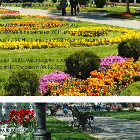
 налог на профессиональный доход (далее - НПД),
матели, которые перестают быть
желание перейти на УСН, мо­гут представить
де на УСН с 1 января 2021 года не позднее 31
варя 2021 года продлен срок-подачи заявления до
мо ФНС России от 09.12.2020 № СД-4-3/20310@).
ные специальные налоговые режимы в
ески переходят с 1 января 2021 года на общий
а субъектов малого предпри­нимательства с ЕНВД на
ря 2020 г. № 373-ФЗ «О внесении изменении в
одекса Российской Федерации и статью 2
рольно-кассовой техники при осуществлении