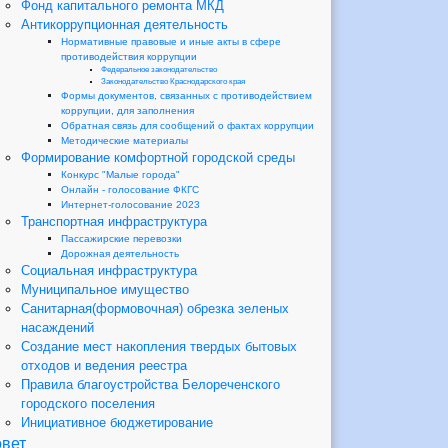
Фонд капитального ремонта МКД
Антикоррупционная деятельность
Нормативные правовые и иные акты в сфере
противодействия коррупции
Федеральное законодательство
Законодательство Краснодарского края
Формы документов, связанных с противодействием
коррупции, для заполнения
Обратная связь для сообщений о фактах коррупции
Методические материалы
Формирование комфортной городской среды
Конкурс "Малые города"
Онлайн - голосование ФКГС
Интернет-голосование 2023
Транспортная инфраструктура
Пассажирские перевозки
Дорожная деятельность
Социальная инфраструктура
Муниципальное имущество
Санитарная(формовочная) обрезка зеленых
насаждений
Создание мест накопления твердых бытовых
отходов и ведения реестра
Правила благоустройства Белореченского
городского поселения
Инициативное бюджетирование
вет