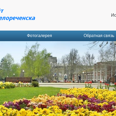
т
Ис
елореченска
Фотогалерея
Обратная связь