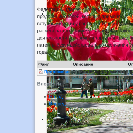
Федерации» (далее - Закон), которым уто
предпринимателей, которые применяли ЕНВ
вступления в силу соответствующих закон
расчета патента также установлены Закон
деятельности - розничная тор­говля, общеп
патенты будут действовать до окончания ук
года,
Файл
Описание
О
Приложение
О выборе спец. режимов
Вложения:
Назад
Вперед