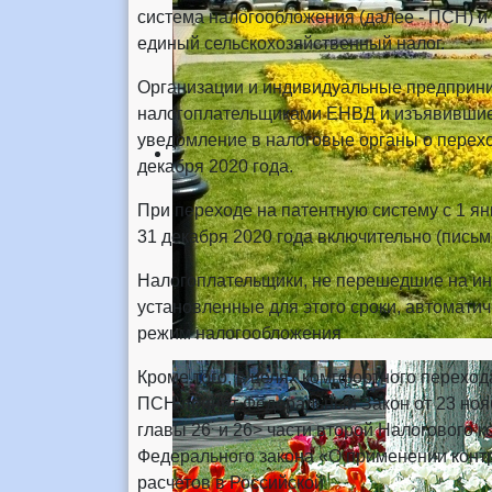
система налогообложения (далее - ПСН) и
единый сельскохозяйствен­ный налог.
Организации и индивидуальные предприни
налогоплательщиками ЕНВД и изъявившие 
уведомление в налоговые органы о перехо
декабря 2020 года.
При переходе на патентную систему с 1 ян
31 декабря 2020 года включительно (пись
Налогоплательщики, не перешедшие на и
установленные для этого сроки, автоматич
режим налогообложения
Кроме того, в целях комгфортного переход
ПСН принят Федеральный Закон от 23 нояб
:
главы 26
и 26> части второй Налогового к
Федерального закона «О примене­нии конт
расчетов в Российской