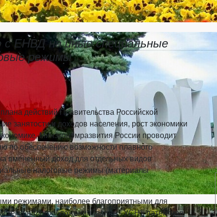
 с ЕНВД на иные специальные
овые режимы
плана действий Правительства Российской
е занятости и доходов населения, рост экономики
экономи­ке, Минэкономразвития России проводит
ю по обеспечению возможности плавного
на вмененный доход для отдельных видов
ециальные налоговые режимы (материалы
ми режимами, наиболее бла­гоприятными для
стема налогооб­ложения (далее - УСН), патентная