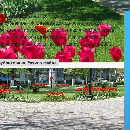
чняются переходные положения для тех
Д в 4 квартале 2020 года, и переходят на ПСН до
ов субъектов РФ. Базовая доходность и порядок
ом. Данная норма предусмотрена для четырех видов
ит, автостоянки и автосервисы. При этом такие
азанного в них срока, но не позднее 31 марта 2021
публиковано
Размер файла:
1140 Кб