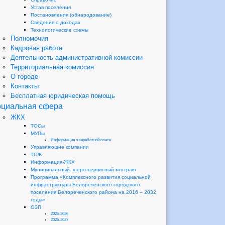
Устав поселения
Постановления (обнародование)
Сведения о доходах
Технологические схемы
Полномочия
Кадровая работа
Деятельность административной комиссии
Территориальная комиссия
О городе
Контакты
Бесплатная юридическая помощь
циальная сфера
ЖКХ
ТОСы
МУПы
Информация о заработной плате
Управляющие компании
ТСЖ
Информация-ЖКХ
Муниципальный энергосервисный контракт
Программа «Комплексного развития социальной
инфраструктуры Белореченского городского
поселения Белореченского района на 2016 – 2032
годы»
ОЗП
2025-2026
2026-2027