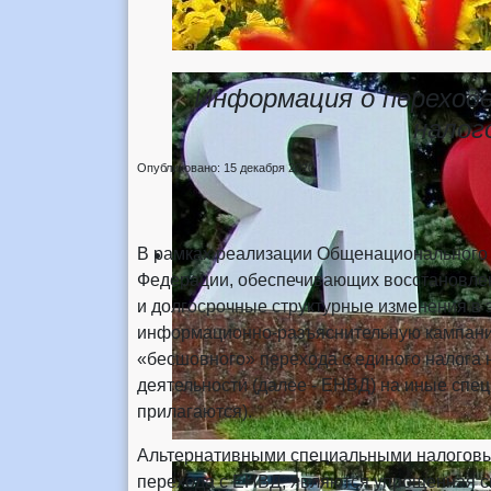
Информация о переходе
налог
Опубликовано: 15 декабря 2020
В рамках реализации Общенационального 
Федерации, обеспечивающих восстановлени
и долгосрочные структурные изменения в 
информационно-разъяснительную кампани
«бесшовного» перехода с единого налога 
деятельности (далее - ЕНВД) на иные сп
прилагаются).
Альтернативными специальными налоговы
перехода с ЕНВД, являются упрощенная си