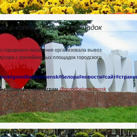
ек с контейнерных площадок
о городского поселения организовала вывоз
мусора с контейнерных площадок городского
нск#gorodbelorechensk#белора#новости#сайт#страни
й странице в инстаграм
@gorodbelorechensk