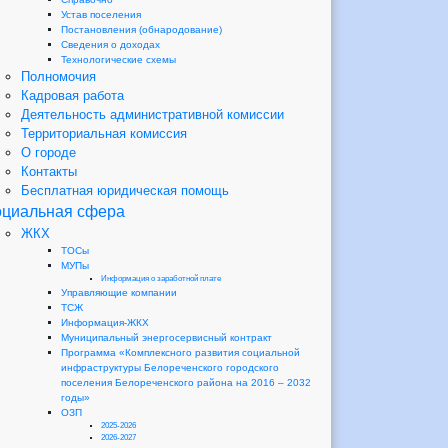
Устав поселения
Постановления (обнародование)
Сведения о доходах
Технологические схемы
Полномочия
Кадровая работа
Деятельность административной комиссии
Территориальная комиссия
О городе
Контакты
Бесплатная юридическая помощь
циальная сфера
ЖКХ
ТОСы
МУПы
Информация о заработной плате
Управляющие компании
ТСЖ
Информация-ЖКХ
Муниципальный энергосервисный контракт
Программа «Комплексного развития социальной
инфраструктуры Белореченского городского
поселения Белореченского района на 2016 – 2032
годы»
ОЗП
2025-2026
2026-2027