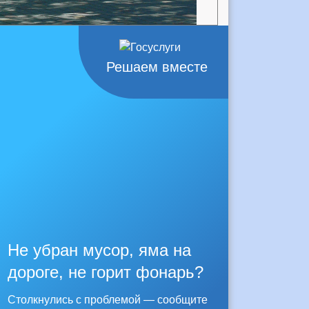
Решаем вместе
Не убран мусор, яма на
дороге, не горит фонарь?
Столкнулись с проблемой — сообщите