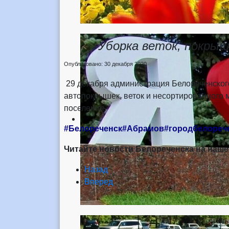
Уборка веток, покрыш
Опубликовано: 30 декабря 2020
29 декабря администрация Белореченског
автопокрышек, веток и несортированного 
поселения.
#Белореченск#Абрамов#городбелорече
Читайте новости Белореченска на наше
Назад
Вперед