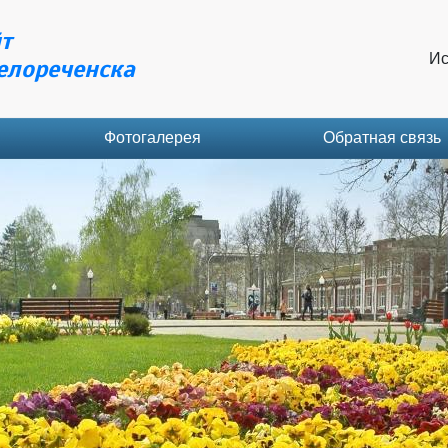
т
Ис
елореченска
Фотогалерея
Обратная связь