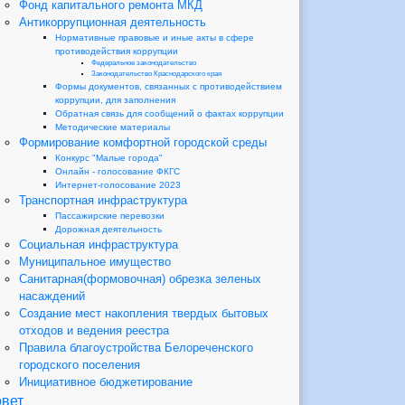
Фонд капитального ремонта МКД
Антикоррупционная деятельность
Нормативные правовые и иные акты в сфере
противодействия коррупции
Федеральное законодательство
Законодательство Краснодарского края
Формы документов, связанных с противодействием
коррупции, для заполнения
Обратная связь для сообщений о фактах коррупции
Методические материалы
Формирование комфортной городской среды
Конкурс "Малые города"
Онлайн - голосование ФКГС
Интернет-голосование 2023
Транспортная инфраструктура
Пассажирские перевозки
Дорожная деятельность
Социальная инфраструктура
Муниципальное имущество
Санитарная(формовочная) обрезка зеленых
насаждений
Создание мест накопления твердых бытовых
отходов и ведения реестра
Правила благоустройства Белореченского
городского поселения
Инициативное бюджетирование
вет