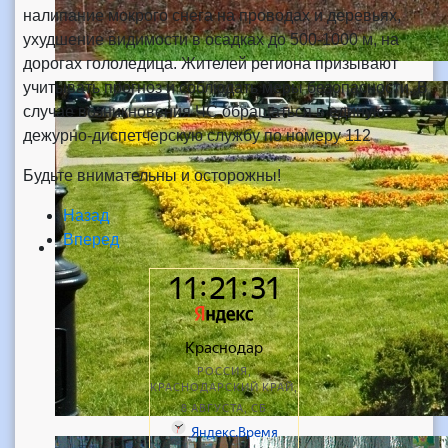
налипание мокрого снега на проводах и деревьях,
ухудшение видимости в осадках до 500-1000 м, на
дорогах гололедица. Жителей региона призывают
учитывать прогноз и соблюдать меры безопасности. В
случае возникновения ЧС обращаться в единую
дежурно-диспетчерскую службу по номеру 112
Будьте внимательны и осторожны!
Назад
Вперед