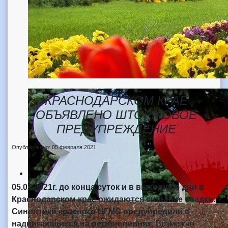
КРАСНОДАРСКОМ КРАЕ
ОБЪЯВЛЕНО ШТОРМОВОЕ
ПРЕДУПРЕЖДЕНИЕ
Опубликовано: 05 февраля 2021
05.02.2021г. до конца суток и в выходные дни в
Краснодарском крае ожидаются сильные осадки.
Синоптики краевого ЦГМС предупредили о
надвигающихся на регион ливнях.
Возможно