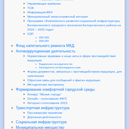
Управляющие компании
ТСЖ
Информация-ЖКХ
Муниципальный энергосервисный контракт
Программа «Комплексного развития социальной инфраструктуры
Белореченского городского поселения Белореченского района на
2016 – 2032 годы»
ОЗП
2025-2026
2026-2027
Фонд капитального ремонта МКД
Антикоррупционная деятельность
Нормативные правовые и иные акты в сфере противодействия
коррупции
Федеральное законодательство
Законодательство Краснодарского края
Формы документов, связанных с противодействием коррупции, для
заполнения
Обратная связь для сообщений о фактах коррупции
Методические материалы
Формирование комфортной городской среды
Конкурс "Малые города"
Онлайн - голосование ФКГС
Интернет-голосование 2023
Транспортная инфраструктура
Пассажирские перевозки
Дорожная деятельность
Социальная инфраструктура
Муниципальное имущество