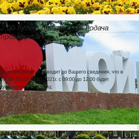
 12:00 будет прекращена подача
троэнергии
скэлектросеть» доводит до Вашего сведения, что в
4 кВ ТП-25 03.03.2021г. с 09:00 до 12:00 будет
дующих участках улиц: