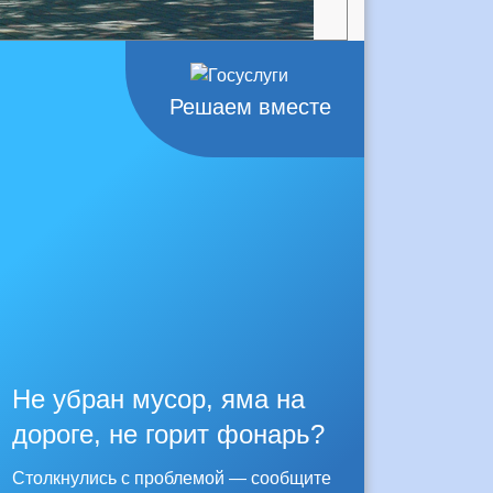
Решаем вместе
Не убран мусор, яма на
дороге, не горит фонарь?
Столкнулись с проблемой — сообщите