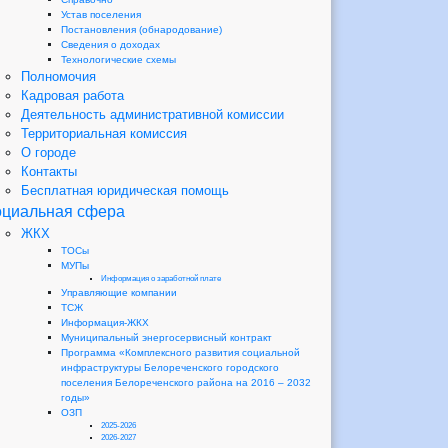
Устав поселения
Постановления (обнародование)
Сведения о доходах
Технологические схемы
Полномочия
Кадровая работа
Деятельность административной комиссии
Территориальная комиссия
О городе
Контакты
Бесплатная юридическая помощь
циальная сфера
ЖКХ
ТОСы
МУПы
Информация о заработной плате
Управляющие компании
ТСЖ
Информация-ЖКХ
Муниципальный энергосервисный контракт
Программа «Комплексного развития социальной
инфраструктуры Белореченского городского
поселения Белореченского района на 2016 – 2032
годы»
ОЗП
2025-2026
2026-2027