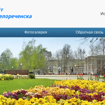
т
Ис
елореченска
Фотогалерея
Обратная связь