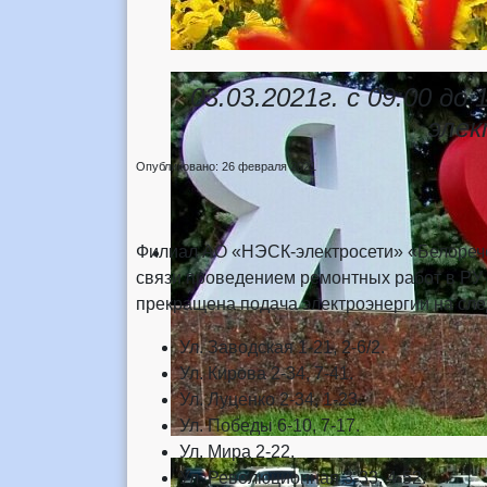
03.03.2021г. с 09:00 до
элек
Опубликовано: 26 февраля 2021
Филиал АО «НЭСК-электросети» «Белоречен
связи проведением ремонтных работ в РУ 0,
прекращена подача электроэнергии на сле
Ул. Заводская 1-21, 2-6/2.
Ул. Кирова 2-34, 7-41.
Ул. Луценко 2-34, 1-23.
Ул. Победы 6-10, 7-17.
Ул. Мира 2-22.
Ул. Революционная 3-33, 4-52.