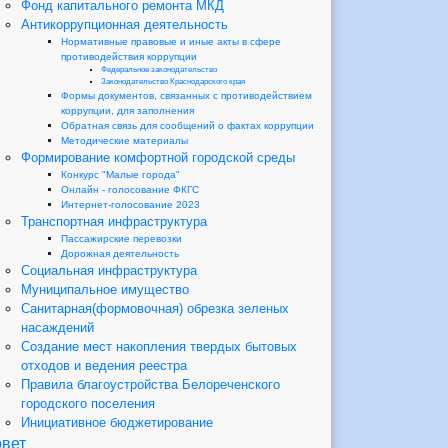
Фонд капитального ремонта МКД
Антикоррупционная деятельность
Нормативные правовые и иные акты в сфере
противодействия коррупции
Федеральное законодательство
Законодательство Краснодарского края
Формы документов, связанных с противодействием
коррупции, для заполнения
Обратная связь для сообщений о фактах коррупции
Методические материалы
Формирование комфортной городской среды
Конкурс "Малые города"
Онлайн - голосование ФКГС
Интернет-голосование 2023
Транспортная инфраструктура
Пассажирские перевозки
Дорожная деятельность
Социальная инфраструктура
Муниципальное имущество
Санитарная(формовочная) обрезка зеленых
насаждений
Создание мест накопления твердых бытовых
отходов и ведения реестра
Правила благоустройства Белореченского
городского поселения
Инициативное бюджетирование
вет