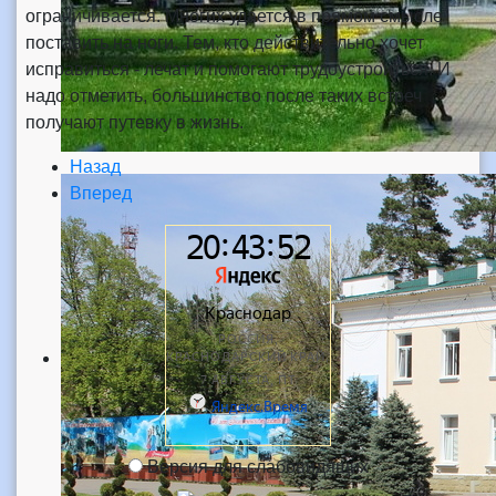
ограничивается. Многих удается в прямом смысле
поставить на ноги. Тем, кто действительно хочет
исправиться - лечат и помогают трудоустроиться. И
надо отметить, большинство после таких встреч
получают путевку в жизнь.
Назад
Вперед
Версия для слабовидящих