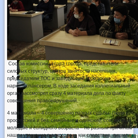
Состав комиссии - глава города, представители
силовых структур, центра занятости населения,
председатели ТОС и заведующий городским
наркодиспансером. В ходе заседания коллегиальный
орган рассмотрел сразу 4 материала дела по факту
совершения правонарушений.
4 материала – 4 совершенно разных судьбы. Люди с
профессией и без, семейные и одинокие, совсем еще
молодые и солидного возраста – по разным причинам
нашли утешение в алкоголе и, как следствие, лишили