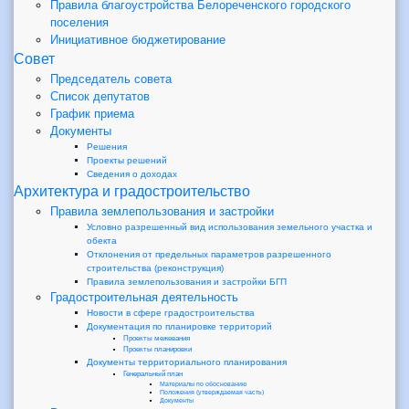
Правила благоустройства Белореченского городского
поселения
Инициативное бюджетирование
Совет
Председатель совета
Список депутатов
График приема
Документы
Решения
Проекты решений
Сведения о доходах
Архитектура и градостроительство
Правила землепользования и застройки
Условно разрешенный вид использования земельного участка и
обекта
Отклонения от предельных параметров разрешенного
строительства (реконструкция)
Правила землепользования и застройки БГП
Градостроительная деятельность
Новости в сфере градостроительства
Документация по планировке территорий
Проекты межевания
Проекты планировки
Документы территориального планирования
Генеральный план
Материалы по обоснованию
Положения (утверждаемая часть)
Документы