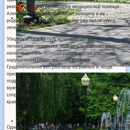
рекомендациями на оказание медицинской помощи.
Александр Абрамов пригласил женщину и ее
родственников на личную беседу уже после курса
лечения.
Убедить встать на путь исправления удалось и 47-
летнего отца подростка. Мужчина похоронил жену,
начал выпивать, потерял работу и стал злостным
нарушителем общественного порядка.
Градоначальник вел разговор на равных и, когда
призвал к совести, попросил задуматься о
подрастающем сыне. После нескольких минут тишины
мужчина делает выбор в пользу правильной жизни. В
сопровождении полицейских сегодня он отправился в
краевой наркодиспансер.
Одной профилактической беседой работа комиссии не