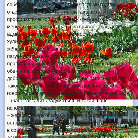
себя нормальной жизни- стали частыми гостями в
отделении полиции. Так, представшая на
профилактической комиссии 64-летняя горожанка
менее чем за три месяца 6 раз привлекалась к
административной ответственности за мелкое
хулиганство. Во время профилактической беседы
женщина старалась оправдаться, обещала забыть про
пагубную привычку, трудоустроиться и вернуться к
правильной жизни. В своём пристрастии к алкоголю
обвиняла родственников. Как правило, получить
добровольное согласие на лечение зависимости от
такой категории людей практически невозможно,
говорят специалисты. Метод профилактических бесед
– шанс заставить задуматься. И такой шанс
использовал глава города. В ходе беседы выяснилось
– женщина верующая. Она охотно согласилась на
встречу с настоятелем храма, на которую отправилась
в сопровождении полицейских прямо из здания
администрации. При этом, согласилась с