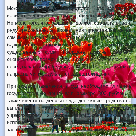
Может показаться, что банкротство – это идеальный
вариант решения возникших финансовых проблем.
Но мало того, что гражданин должен соответствовать
ряду требований, а последствия представляются не
самыми очевидными, так ещё и расходы на
банкротство физического лица достигают
существенных сумм. Граждане должны реально
оценить свои возможности и финансовое положение
перед началом процедуры, чтобы траты не оказались
напрасными, и результат оправдал ожидания.
При подаче заявления в суд необходимо уплатить
государственную пошлину в размере 300 рублей, а
также внести на депозит суда денежные средства на
выплату вознаграждения финансовому
управляющему, а также лицам, обеспечивающим
исполнение возложенных на него обязанностей (если
заявитель согласен на привлечение таких лиц). Сумма