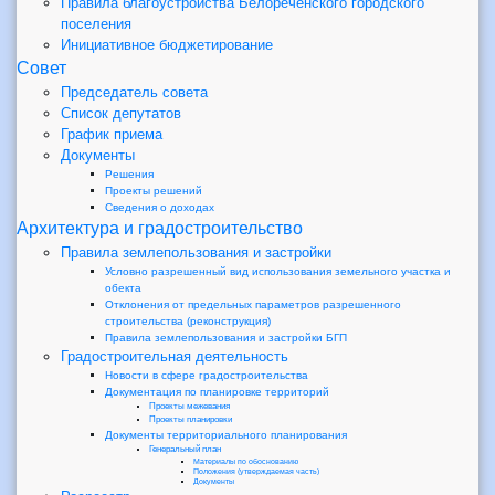
Правила благоустройства Белореченского городского
поселения
Инициативное бюджетирование
Совет
Председатель совета
Список депутатов
График приема
Документы
Решения
Проекты решений
Сведения о доходах
Архитектура и градостроительство
Правила землепользования и застройки
Условно разрешенный вид использования земельного участка и
обекта
Отклонения от предельных параметров разрешенного
строительства (реконструкция)
Правила землепользования и застройки БГП
Градостроительная деятельность
Новости в сфере градостроительства
Документация по планировке территорий
Проекты межевания
Проекты планировки
Документы территориального планирования
Генеральный план
Материалы по обоснованию
Положения (утверждаемая часть)
Документы