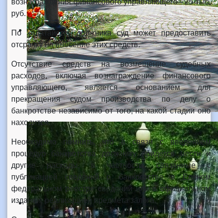
вознаграждения финансового управляющего - 25 тыс.
руб.
По ходатайству должника суд может предоставить
отсрочку на внесение этих средств.
Отсутствие средств на возмещение судебных
расходов, включая вознаграждение финансового
управляющего, является основанием для
прекращения судом производства по делу о
банкротстве независимо от того, на какой стадии оно
находится.
Необходимо помнить, что в связи с введением
процедур банкротства должнику придется нести и
другие расходы, в частности, связанные с
публикацией сведений о банкротстве в Едином
федеральном реестре сведений или в официальном
издании, реализацией предмета залога.