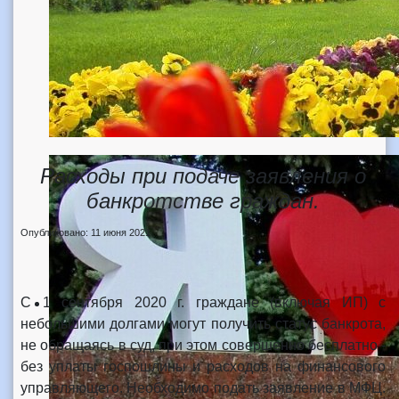
Расходы при подаче заявления о
банкротстве граждан.
Опубликовано: 11 июня 2021
С 1 сентября 2020 г. граждане (включая ИП) с
небольшими долгами могут получить статус банкрота,
не обращаясь в суд, при этом совершенно бесплатно -
без уплаты госпошлины и расходов на финансового
управляющего. Необходимо подать заявление в МФЦ.