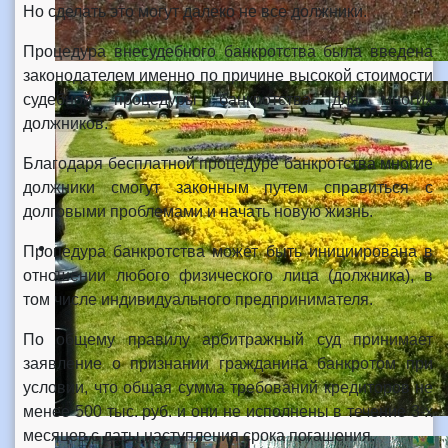
Но сделать это могут далеко не все должники.
Процедура внесудебного банкротства была введена
законодателем именно по причине высокой стоимости
судебной процедуры банкротства для многих
должников.
Благодаря бесплатной процедуре банкротства многие
должники смогут законным путем справиться с
долговыми проблемами и начать новую жизнь.
Процедура банкротства может быть инициирована в
отношении любого физического лица (должника), в
том числе индивидуального предпринимателя.
По общему правилу арбитражный суд принимает
заявление о признании гражданина банкротом при
условии, что общая сумма требований кредиторов не
менее 500 тыс. руб. и они не исполнены в течение 3-х
месяцев с даты наступления срока погашения.