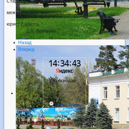
Старший помощник Белореченского
межрайонного прокурора
юрист 2 класса
Д.В. Левченко
Назад
Вперед
Версия для слабовидящих