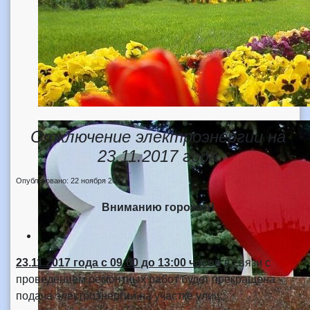
Отключение электроэнергии на
23.11.2017 года
Опубликовано: 22 ноября 2017
Вниманию горожан!
23.11.2017 года
с 09:00 до 13:00 часов
в связи с
проведением ремонтных работ будет прекращена
подача электроэнергии на участке улиц: