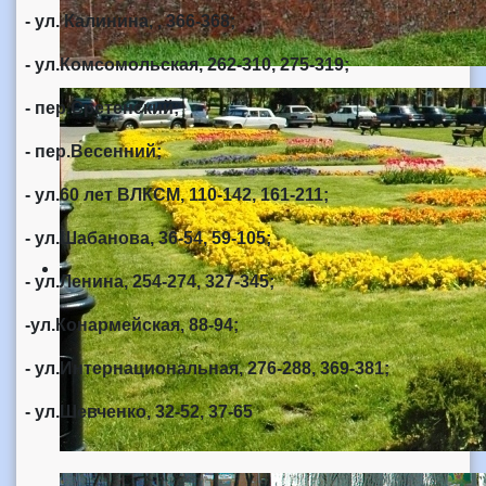
- ул. Калинина, , 366-368;
- ул.Комсомольская, 262-310, 275-319;
- пер.Сретенский;
- пер.Весенний;
- ул.60 лет ВЛКСМ, 110-142, 161-211;
- ул.Шабанова, 36-54, 59-105;
- ул.Ленина, 254-274, 327-345;
-ул.Конармейская, 88-94;
- ул.Интернациональная, 276-288, 369-381;
- ул.Шевченко, 32-52, 37-65