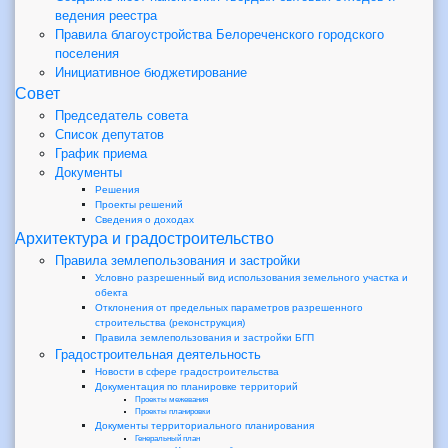
ведения реестра
Правила благоустройства Белореченского городского
поселения
Инициативное бюджетирование
Совет
Председатель совета
Список депутатов
График приема
Документы
Решения
Проекты решений
Сведения о доходах
Архитектура и градостроительство
Правила землепользования и застройки
Условно разрешенный вид использования земельного участка и
обекта
Отклонения от предельных параметров разрешенного
строительства (реконструкция)
Правила землепользования и застройки БГП
Градостроительная деятельность
Новости в сфере градостроительства
Документация по планировке территорий
Проекты межевания
Проекты планировки
Документы территориального планирования
Генеральный план