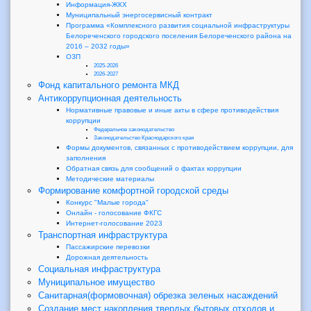
Информация-ЖКХ
Муниципальный энергосервисный контракт
Программа «Комплексного развития социальной инфраструктуры
Белореченского городского поселения Белореченского района на
2016 – 2032 годы»
ОЗП
2025-2026
2026-2027
Фонд капитального ремонта МКД
Антикоррупционная деятельность
Нормативные правовые и иные акты в сфере противодействия
коррупции
Федеральное законодательство
Законодательство Краснодарского края
Формы документов, связанных с противодействием коррупции, для
заполнения
Обратная связь для сообщений о фактах коррупции
Методические материалы
Формирование комфортной городской среды
Конкурс "Малые города"
Онлайн - голосование ФКГС
Интернет-голосование 2023
Транспортная инфраструктура
Пассажирские перевозки
Дорожная деятельность
Социальная инфраструктура
Муниципальное имущество
Санитарная(формовочная) обрезка зеленых насаждений
Создание мест накопления твердых бытовых отходов и