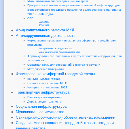
Муниципальный энергосервисный контракт
Программа «Комплексного развития социальной инфраструктуры
Белореченского городского поселения Белореченского района на
2016 – 2032 годы»
ОЗП
2025-2026
2026-2027
Фонд капитального ремонта МКД
Антикоррупционная деятельность
Нормативные правовые и иные акты в сфере противодействия
коррупции
Федеральное законодательство
Законодательство Краснодарского края
Формы документов, связанных с противодействием коррупции, для
заполнения
Обратная связь для сообщений о фактах коррупции
Методические материалы
Формирование комфортной городской среды
Конкурс "Малые города"
Онлайн - голосование ФКГС
Интернет-голосование 2023
Транспортная инфраструктура
Пассажирские перевозки
Дорожная деятельность
Социальная инфраструктура
Муниципальное имущество
Санитарная(формовочная) обрезка зеленых насаждений
Создание мест накопления твердых бытовых отходов и
ведения реестра