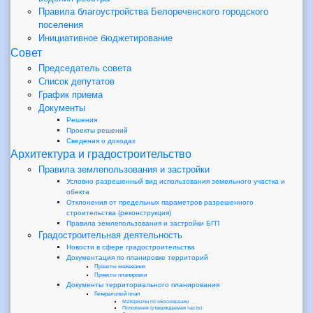
Правила благоустройства Белореченского городского
поселения
Инициативное бюджетирование
Совет
Председатель совета
Список депутатов
График приема
Документы
Решения
Проекты решений
Сведения о доходах
Архитектура и градостроительство
Правила землепользования и застройки
Условно разрешенный вид использования земельного участка и
обекта
Отклонения от предельных параметров разрешенного
строительства (реконструкция)
Правила землепользования и застройки БГП
Градостроительная деятельность
Новости в сфере градостроительства
Документация по планировке территорий
Проекты межевания
Проекты планировки
Документы территориального планирования
Генеральный план
Материалы по обоснованию
Положения (утверждаемая часть)