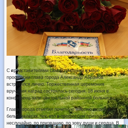
С представителями самой гуманной в мире
профессии глава города Александр Абрамов
встретился лично. Торжественная церемония
вручения наград состоялась сегодня, 18 июня в
конференц-зале центральной районной больницы.
Глава города отметил почетную миссию людей в
белых халатах, тех, кто в профессию приходит
неслучайно, по призванию, по зову души и сердца. В