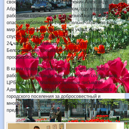
своем торжественном выступлении Александр
Абрамов отметил, что в прошлом году медицинские
работники столкнулись с серьезной нагрузкой, когда
опасное заболевание стремительно охватило весь
мир и перевернуло привычный уклад жизни. Сегодня,
спустя год, наши медработники держат руку на пульсе
24 часа в сутки и никогда не откажут в помощи.
Белореченские специалисты еще раз доказали свои
профессиональные и человеческие качества.
В канун профессионального Дня медицинского
работника Александр Абрамов вручил сотрудников
ЦРБ подарки и благодарственные письма от
Администрации города и Совета Белореченского
городского поселения за добросовестный и
многолетний труд, высокий профессионализм и
преданность профессии.