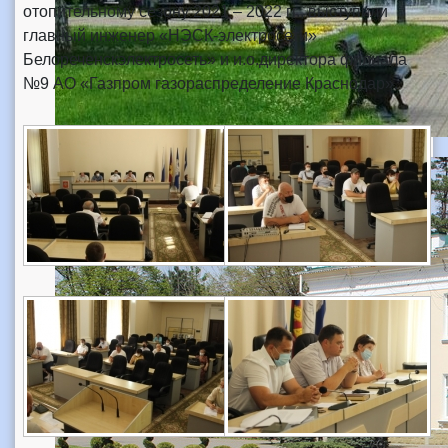
отопительному сезону 2021 – 2022 гг., выступили
главный инженер «НЭСК-электросети»
Белореченскэлектросеть» и и.о.директора филиала
№9 АО «Газпром газораспределение Краснодар».