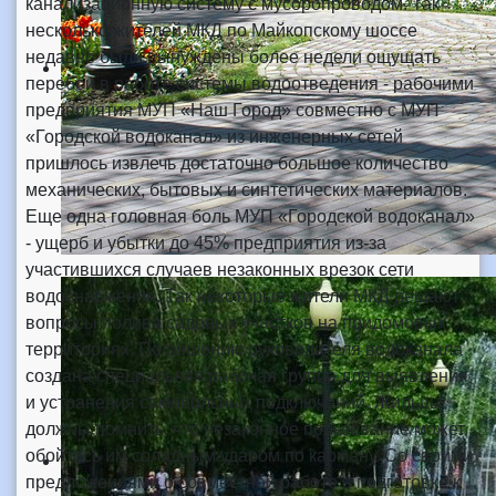
канализационную систему с мусоропроводом. Так
несколько жителей МКД по Майкопскому шоссе
недавно были вынуждены более недели ощущать
перебои в работе системы водоотведения - рабочими
предприятия МУП «Наш Город» совместно с МУП
«Городской водоканал» из инженерных сетей
пришлось извлечь достаточно большое количество
механических, бытовых и синтетических материалов.
Еще одна головная боль МУП «Городской водоканал»
- ущерб и убытки до 45% предприятия из-за
участившихся случаев незаконных врезок сети
водоснабжения. Так некоторые жители МКД решают
вопросы полива садовых участков на придомовых
территориях. По решению руководителя водоканала
создана специальная рабочая группа для выявления
и устранения самовольных подключений. Жильцы
должны помнить, что незаконное пользование может
обойтись им солидным ударом по карману. Со своими
предложениями о совместной работе в подготовке к