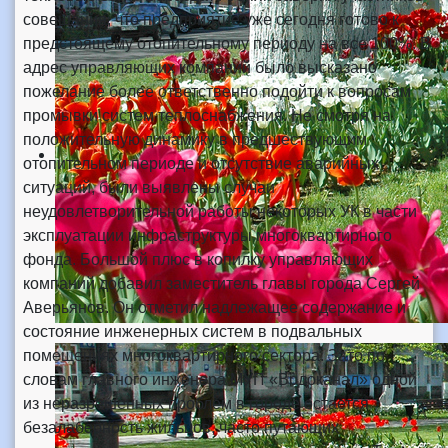
совещания, что предприятие уже сегодня готово к
предстоящему отопительному периоду на все 100%. В
адрес управляющих компаний было высказано
пожелание более ответственно подойти к вопросам
промывки систем теплоснабжения. Не смотря на
положительную динамику в предшествующим
отопительном периоде и отсутствие аварийных
ситуаций, были выявлены случаи
неудовлетворительной работы некоторых УК в части
эксплуатации инфраструктуры многоквартирного
фонда. Большой плюс в копилку управляющих
компаний добавил заместитель главы города Сергей
Аверьянов. Он отметил надлежащее содержание и
состояние инженерных систем в подвальных
помещениях многоквартирного сектора. Зато по
словам главного инженера МУП «Водоканал» одной
из неразрешенных проблем в городе остается
безалаберность жильцов, часто путающих