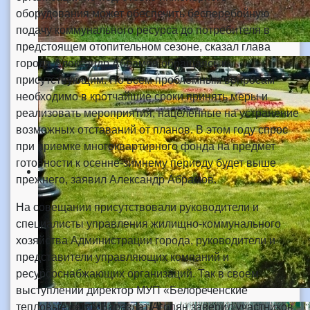
оборудования может обеспечить бесперебойную
подачу коммунального ресурса до потребителя в
предстоящем отопительном сезоне, сказал глава
города Александр Абрамов обращаясь к
присутствующим. По всем проблемным вопросам
необходимо в кротчайшие сроки принять меры и
реализовать мероприятия, нацеленные на устранение
возможных отставаний от планов. В этом году спрос
при приемке многоквартирного фонда на предмет
готовности к осенне-зимнему периоду будет выше
прежнего, заявил Александр Абрамов.
На совещании присутствовали руководители и
специалисты управления жилищно-коммунального
хозяйства Администрации города, руководители и
представители управляющих компаний и
ресурсоснабжающих организаций. Так в своем
выступлении директор МУП «Белореченские
тепловые сети» Вараздат Агопян заверил участников