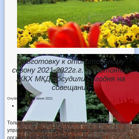
Подготовку к отопительному
сезону 2021-2022г.г. и состояние
ЖКХ МКД обсудили сегодня на
совещании
Опубликовано: 21 июня 2021
Только качественно проведенная совместная работа
управляющих компаний и ресурсоснабжающих
организаций по подготовке инженерного