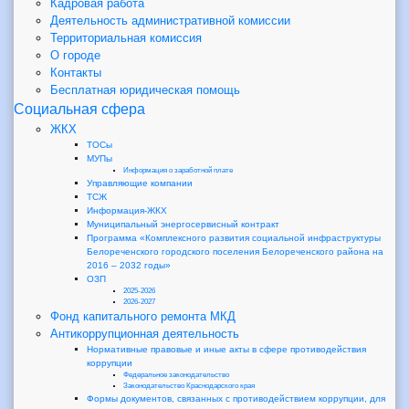
Кадровая работа
Деятельность административной комиссии
Территориальная комиссия
О городе
Контакты
Бесплатная юридическая помощь
Социальная сфера
ЖКХ
ТОСы
МУПы
Информация о заработной плате
Управляющие компании
ТСЖ
Информация-ЖКХ
Муниципальный энергосервисный контракт
Программа «Комплексного развития социальной инфраструктуры
Белореченского городского поселения Белореченского района на
2016 – 2032 годы»
ОЗП
2025-2026
2026-2027
Фонд капитального ремонта МКД
Антикоррупционная деятельность
Нормативные правовые и иные акты в сфере противодействия
коррупции
Федеральное законодательство
Законодательство Краснодарского края
Формы документов, связанных с противодействием коррупции, для