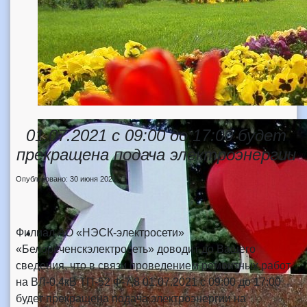
01.07.2021 с 09:00 до 17:00 будет
прекращена подача электроэнергии
Опубликовано: 30 июня 2021
Филиал АО «НЭСК-электросети»
«Белореченскэлектросеть» доводит до Вашего
сведения, что в связи проведением ремонтных работ
на ВЛ-0,4кВ ТП-52 Ф-7,8 01.07.2021 с 09:00 до 17:00
будет прекращена подача электроэнергии на