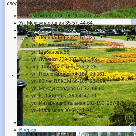
следующих участках улиц:
Ул. Комсомольская 198-260, 201-273.
Ул. Международная 35-57, 44-64.
Ул. Интернациональная 212-274, 305-367.
ул. Ленина 144-252, 167-325;
ул. Московская 1-59, 2-56;
ул. Шабанова 56;
ул. Луценко 229-307,306-346;
пер. Партизанский 1-25, 2-28;
ул. Пролетарская 74-166, 79-181;
ул. 60 лет ВЛКСМ 66-108, 93-159;
ул. Международная 61-73, 68-80;
ул. К. Либкнехта 36-64, 47-79;
ул. Интернациональная 182-190, 257-275;
ул. Шалимова 30-64, 41-91.
Назад
Вперед