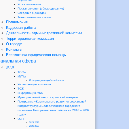
Устав поселения
Постановления (обнародование)
Сведения о доходах
Технологические схемы
Полномочия
Кадровая работа
Деятельность административной комиссии
Территориальная комиссия
О городе
Контакты
Бесплатная юридическая помощь
циальная сфера
ЖКХ
ТОСы
МУПы
Информация о заработной плате
Управляющие компании
ТСЖ
Информация-ЖКХ
Муниципальный энергосервисный контракт
Программа «Комплексного развития социальной
инфраструктуры Белореченского городского
поселения Белореченского района на 2016 – 2032
годы»
ОЗП
2025-2026
2026-2027