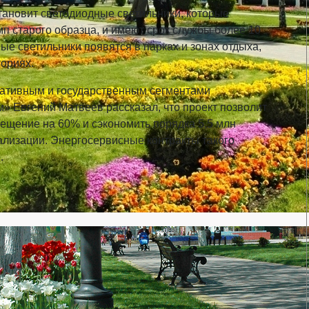
тановит светодиодные светильники, которые
п старого образца, и имеют срок службы более 10
вые светильники появятся в парках и зонах отдыха,
ториях.
ративным и государственным сегментами
 Евгений Матвеев рассказал, что проект позволит
вещение на 60% и сэкономить порядка 5,5 млн
еализации. Энергосервисные контракты такого
.