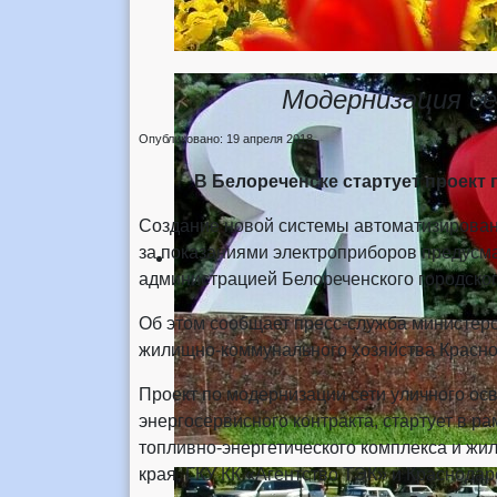
Модернизация се
Опубликовано: 19 апреля 2018
В Белореченске стартует проект
Создание новой системы автоматизирован
за показаниями электроприборов предусма
администрацией Белореченского городско
Об этом сообщает пресс-служба министерс
жилищно-коммунального хозяйства Красно
Проект по модернизации сети уличного о
энергосервисного контракта, стартует в р
топливно-энергетического комплекса и жи
края, ГКУ КК «Агентство ТЭК» и Краснод