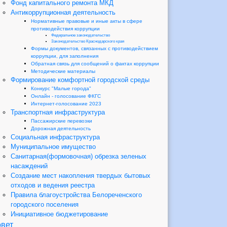
Фонд капитального ремонта МКД
Антикоррупционная деятельность
Нормативные правовые и иные акты в сфере
противодействия коррупции
Федеральное законодательство
Законодательство Краснодарского края
Формы документов, связанных с противодействием
коррупции, для заполнения
Обратная связь для сообщений о фактах коррупции
Методические материалы
Формирование комфортной городской среды
Конкурс "Малые города"
Онлайн - голосование ФКГС
Интернет-голосование 2023
Транспортная инфраструктура
Пассажирские перевозки
Дорожная деятельность
Социальная инфраструктура
Муниципальное имущество
Санитарная(формовочная) обрезка зеленых
насаждений
Создание мест накопления твердых бытовых
отходов и ведения реестра
Правила благоустройства Белореченского
городского поселения
Инициативное бюджетирование
вет