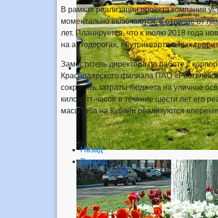
В рамках реализации проекта компания ус
моментально включаются, в отличие от лам
лет. Планируется, что к июлю 2018 года но
на автодорогах, внутриквартальных терри
Заместитель директора по работе с корпо
Краснодарского филиала ПАО «Ростелеком»
сократить затраты бюджета на уличное ос
киловатт-часов в течение шести лет его р
масштаба на Кубани реализуются впервые
Назад
Вперед