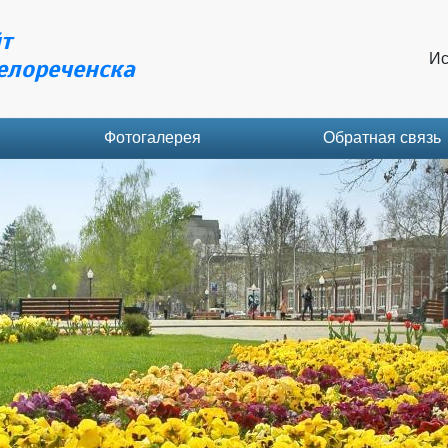
т
Ис
елореченска
Фотогалерея
Обратная связь