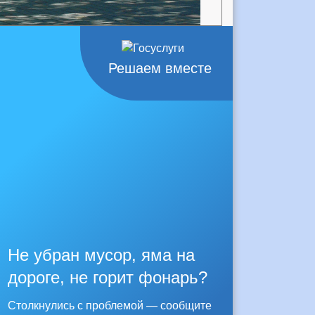
Решаем вместе
Не убран мусор, яма на
дороге, не горит фонарь?
Столкнулись с проблемой — сообщите