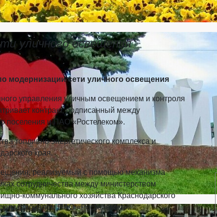
ти уличного освещения
 по модернизации сети уличного освещения
ного управления уличным освещением и контроля
тривает контракт, подписанный между
го поселения и ПАО «Ростелеком».
тва топливно-энергетического комплекса и
дарского края.
свещения, реализуемый с помощью механизма
амках сотрудничества между министерством
лищно-коммунального хозяйства Краснодарского
арским филиалом ПАО «Ростелеком».