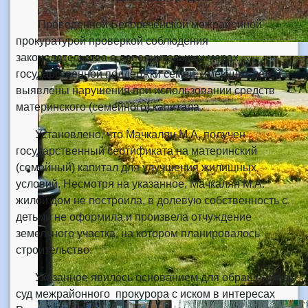
Проведенной Белореченской межрайонной
прокуратурой проверкой соблюдения
законодательства о дополнительных мерах
государственной поддержки семей, имеющих детей
выявлены нарушения при использовании средств
материнского (семейного) капитала.
Установлено, что Мачкалян М.А. получен
государственный сертификата на материнский
(семейный) капитал для улучшения жилищных
условий. Несмотря на указанное, Мачкалян М.А.
жилой дом не построила, в долевую собственность с
детьми не оформила и произвела отчуждение
земельного участка, на котором планировалось
строительство.
Указанное явилось основанием для обращения в
суд межрайонного прокурора с иском в интересах