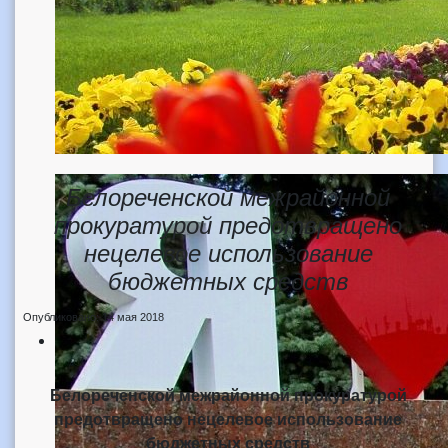
Белореченской межрайонной
прокуратурой предотвращено
нецелевое использование
бюджетных средств
Опубликовано: 14 мая 2018
Белореченской межрайонной прокуратурой
предотвращено нецелевое использование
бюджетных средств