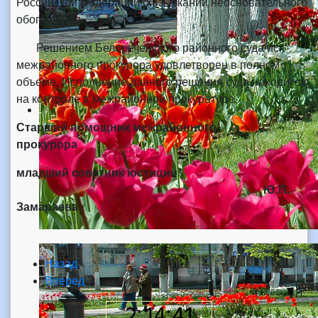
Российской Федерации о взыскании неосновательного
обогащения.
Решением Белореченского районного суда иск
межрайонного прокурора удовлетворен в полном
объеме. Исполнение данного решения суда находится
на контроле в межрайонной прокуратуре.
Старший помощник межрайонного
прокурора
младший советник юстиции
Ю.П.
Замараева
Назад
Вперед