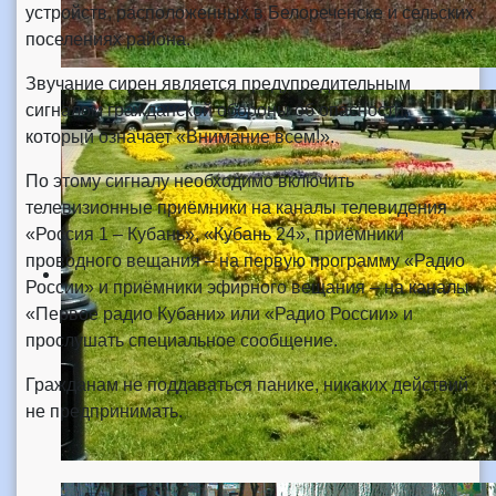
устройств, расположенных в Белореченске и сельских
поселениях района.
Звучание сирен является предупредительным
сигналом гражданской обороны об опасности,
который означает «Внимание всем!».
По этому сигналу необходимо включить
телевизионные приёмники на каналы телевидения
«Россия 1 – Кубань», «Кубань 24», приёмники
проводного вещания – на первую программу «Радио
России» и приёмники эфирного вещания – на каналы
«Первое радио Кубани» или «Радио России» и
прослушать специальное сообщение.
Гражданам не поддаваться панике, никаких действий
не предпринимать.