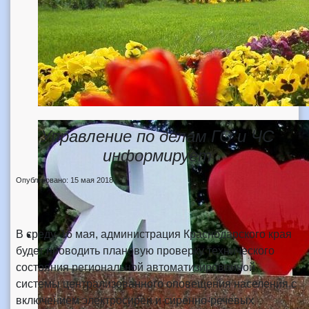
Управление по делам ГО и ЧС
информирует
Опубликовано: 15 мая 2018
В среду, 16 мая, администрация Краснодарского края
будет проводить плановую проверку технического
состояния региональной автоматизированной
системы централизованного оповещения населения с
включением электросирен и сиренно-речевых