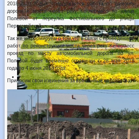
2018-2020 годы» продолжается работа по ремонту
дороги и моста через реку Келлермесс по улице
Полевой от переулка Фестивального до улицы
Первомайской.
Так же информируем о том,что в связи с проведением
работ по реконструкции моста через реку Келермесс
проезд по мосту автомобильной дороги по ул.
Полевой будет временно ограничен с 28 мая 2018
года по 4 июня 2018 года.
Приносим свои извинения за временные неудобства.