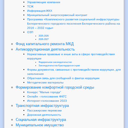
Управляющие компании
ТСЖ
Информация-ЖКХ
Муниципальный энергосервисный контракт
Программа «Комплексного развития социальной инфраструктуры
Белореченского городского поселения Белореченского района на
2016 – 2032 годы»
ОЗП
2025-2026
2026-2027
Фонд капитального ремонта МКД
Антикоррупционная деятельность
Нормативные правовые и иные акты в сфере противодействия
коррупции
Федеральное законодательство
Законодательство Краснодарского края
Формы документов, связанных с противодействием коррупции, для
заполнения
Обратная связь для сообщений о фактах коррупции
Методические материалы
Формирование комфортной городской среды
Конкурс "Малые города"
Онлайн - голосование ФКГС
Интернет-голосование 2023
Транспортная инфраструктура
Пассажирские перевозки
Дорожная деятельность
Социальная инфраструктура
Муниципальное имущество