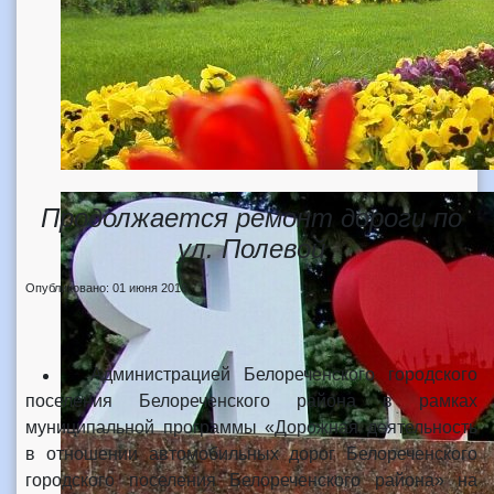
Продолжается ремонт дороги по
ул. Полевой
Опубликовано: 01 июня 2018
Администрацией Белореченского городского
поселения Белореченского района в рамках
муниципальной программы «Дорожная деятельность
в отношении автомобильных дорог Белореченского
городского поселения Белореченского района» на