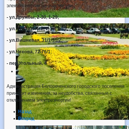
электроэнергии на участке улиц:
- ул.Дружбы, 2-30, 1-29;
- ул.Строителей, 2-30, 3-35;
- ул.Вишневая, 31/1-31/2;
- ул.Чехова, 72-76/1;
- пер.Угольный, 4
Администрация Белореченского городского поселения
приносит извинения, за неудобства, связанные с
отключением электроэнергии!
Назад
Вперед