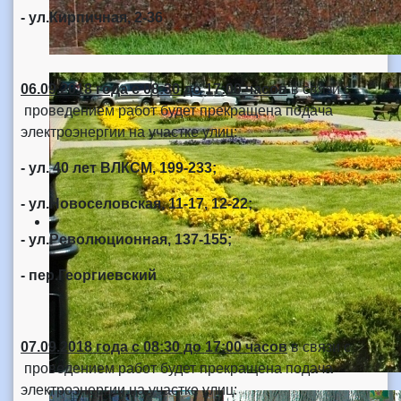
- ул.Кирпичная, 2-36
06.09.2018 года
с 08:30 до 17:00 часов
в связи с
проведением работ будет прекращена подача
электроэнергии на участке улиц:
- ул. 40 лет ВЛКСМ, 199-233;
- ул.Новоселовская, 11-17, 12-22;
- ул.Революционная, 137-155;
- пер.Георгиевский
07.09.2018 года
с 08:30 до 17:00 часов
в связи с
проведением работ будет прекращена подача
электроэнергии на участке улиц: