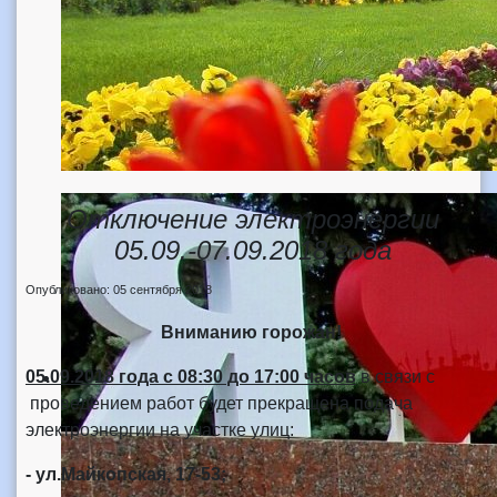
Отключение электроэнергии
05.09.-07.09.2018 года
Опубликовано: 05 сентября 2018
В
ниманию горожан!
05.09.2018 года
с 08:30 до 17:00 часов
в связи с
проведением работ будет прекращена подача
электроэнергии на участке улиц:
- ул.Майкопская, 17-53;