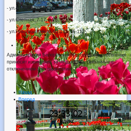
- ул.40 лет ВЛКСМ, 134-200;
- ул.Степная, 7-17, 8-28;
- ул.Революционная, 83-105, 56-112
Администрация Белореченского городского поселения
приносит извинения, за неудобства, связанные с
отключением электроэнергии!
Назад
Вперед