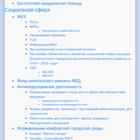
Бесплатная юридическая помощь
Социальная сфера
ЖКХ
ТОСы
МУПы
Информация о заработной плате
Управляющие компании
ТСЖ
Информация-ЖКХ
Муниципальный энергосервисный контракт
Программа «Комплексного развития социальной инфраструктуры
Белореченского городского поселения Белореченского района на
2016 – 2032 годы»
ОЗП
2025-2026
2026-2027
Фонд капитального ремонта МКД
Антикоррупционная деятельность
Нормативные правовые и иные акты в сфере противодействия
коррупции
Федеральное законодательство
Законодательство Краснодарского края
Формы документов, связанных с противодействием коррупции, для
заполнения
Обратная связь для сообщений о фактах коррупции
Методические материалы
Формирование комфортной городской среды
Конкурс "Малые города"
Онлайн - голосование ФКГС