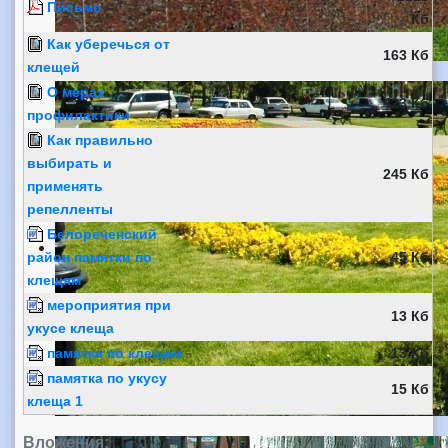
Письмо
Кб
Как уберечься от
163 Кб
клещей
О мерах
423 Кб
профилактики
Как правильно
выбирать и
245 Кб
применять
репелленты
Белореченский
район памятки по
45 Кб
клещям
мероприятия при
13 Кб
укусе клеща
памятка по клещам
13 Кб
памятка по укусу
15 Кб
клеща 1
Вложения: