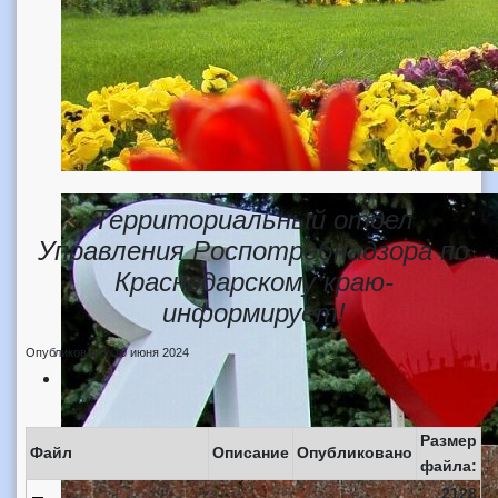
Территориальный отдел
Управления Роспотребнадзора по
Краснодарскому краю-
информирует!
Опубликовано: 10 июня 2024
Размер
Файл
Описание
Опубликовано
файла:
2128