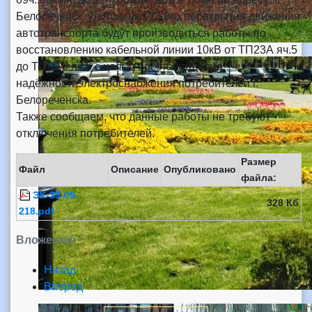
Белореченск, ул.Луценко,23 без перекрытия движения
автотранспорта будут производиться работы по
восстановлению кабельной линии 10кВ от ТП23А яч.5
до ТП-113 яч.6 с целью восстановления
надёжностиэлектроснабжения потребителей г.
Белореченска.
Также сообщаем, что данные работы не требуют
отключения потребителей.
Размер
Файл
Описание
Опубликовано
файла:
ЭК-33-09-
328 Кб
218.pdf
Вложения:
Назад
Вперед