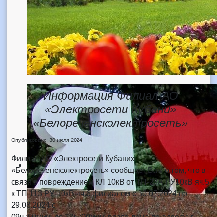
Информация Филиал АО
«Электросети Кубани»
«Белореченскэлектросеть»
Опубликовано: 30 июля 2024
Филиал АО «Электросети Кубани»
«Белореченскэлектросеть» сообщает Вам о том, что в
связи с повреждением КЛ 10кВ от ТП-23А РУ10кВ яч.5
к ТП-113 РУ-10кВ яч.6 филиалом с 30.07.2024 по
29.08.2024 с
09ч.:00мин. до 17ч.:00мин. возле дома по адресу: г.