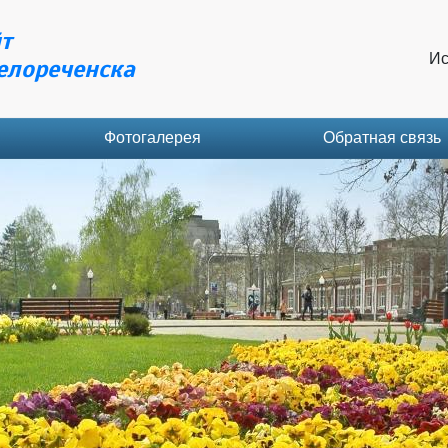
т
Ис
елореченска
Фотогалерея
Обратная связь