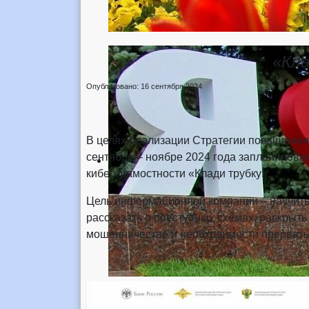
«Кла
Опубликовано: 16 сентября 2024
В целях реализации Стратегии повышения
сентябре – ноябре 2024 года запланиров
киберграмостности «Клади трубку».
Цель информационной компании – научит
рассказать о преступных схемах, раскрыт
мошенничестве и необходимости прервать