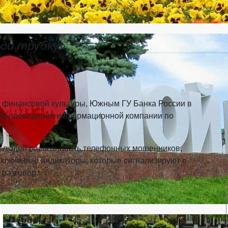
ди трубку»
 финансовой культуры, Южным ГУ Банка России в
ано проведения информационной компании по
ь людей распознавать телефонных мошенников,
ь ключевые индикаторы, которые сигнализируют о
 разговор.