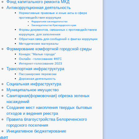
Фонд капитального ремонта МКД
Антикоррупционная деятельность
Нормативные правовые и иные акты в сфере
противодействия коррупции
Федеральное законодательство
Законодательство Краснодарского края
Формы документов, связанных с противодействием
коррупции, для заполнения
Обратная связь для сообщений о фактах коррупции
Методические материалы
Формирование комфортной городской среды
Конкурс "Малые города"
Онлайн - голосование ФКГС
Интернет-голосование 2023
Транспортная инфраструктура
Пассажирские перевозки
Дорожная деятельность
Социальная инфраструктура
Муниципальное имущество
Санитарная(формовочная) обрезка зеленых
насаждений
Создание мест накопления твердых бытовых
отходов и ведения реестра
Правила благоустройства Белореченского
городского поселения
Инициативное бюджетирование
вет