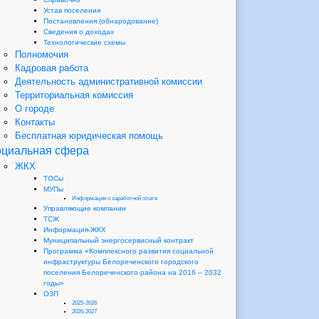
Устав поселения
Постановления (обнародование)
Сведения о доходах
Технологические схемы
Полномочия
Кадровая работа
Деятельность административной комиссии
Территориальная комиссия
О городе
Контакты
Бесплатная юридическая помощь
циальная сфера
ЖКХ
ТОСы
МУПы
Информация о заработной плате
Управляющие компании
ТСЖ
Информация-ЖКХ
Муниципальный энергосервисный контракт
Программа «Комплексного развития социальной
инфраструктуры Белореченского городского
поселения Белореченского района на 2016 – 2032
годы»
ОЗП
2025-2026
2026-2027