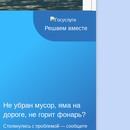
Решаем вместе
Не убран мусор, яма на
дороге, не горит фонарь?
Столкнулись с проблемой — сообщите