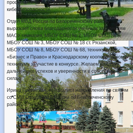
профилактическими брошюрами по
кибербезопасности.
Отдел МВД России по Белореченскому району
выражает слова благодарности учебным заведениям
МАОУ гимназия, МБОУ СОШ № 2, МБОУ СОШ № 5,
МБОУ СОШ № 3, МБОУ СОШ № 18 ст. Рязанской,
МБОУ СОШ № 8, МБОУ СОШ № 68, техникуму
«Бизнес и Право» и Краснодарскому кооперативному
техникуму за участие в конкурсе. Желаем каждому
дальнейших успехов и уверенности в собственных
силах!
Ирина Полянская, специалист направления по связям
со СМИ Отдела МВД России по Белореченскому
району