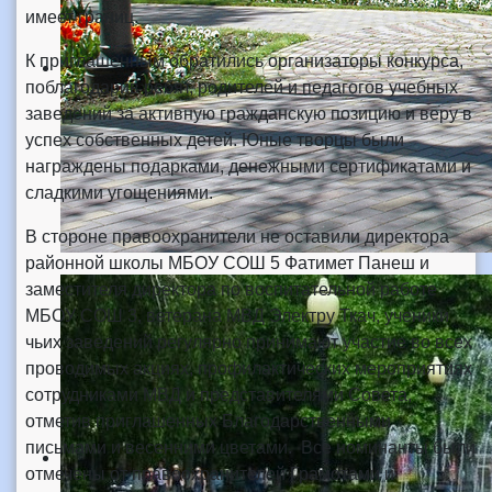
имеет границ.
К приглашенным обратились организаторы конкурса,
поблагодарив ребят, родителей и педагогов учебных
заведений за активную гражданскую позицию и веру в
успех собственных детей. Юные творцы были
награждены подарками, денежными сертификатами и
сладкими угощениями.
В стороне правоохранители не оставили директора
районной школы МБОУ СОШ 5 Фатимет Панеш и
заместителя директора по воспитательной работе
МБОУ СОШ 3, ветерана МВД Электру Ткач, ученики
чьих заведений регулярно принимают участие во всех
проводимых акциях, профилактических мероприятиях
сотрудниками МВД и представителями Совета,
отметив приглашенных Благодарственными
письмами и весенними цветами. Все номинанты были
отмечены от правоохранителей Грамотами и