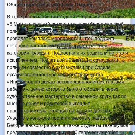
Общественного совета при Отделе.
В ходе реализации ежегодной Всероссийской акции
«8 Марта в каждый дом» сотрудники белореченской
полиции совместно с активистами при Отделе
проводят комплекс мероприятий, чтоб подарить
весенние настроение различной возрастной
категории граждан. Подростки и их родители не стали
исключением. Под эгидой #90летПДН сотрудники
полиции совместно с активистами при Отделе
организовали конкурс детского творчества
«Инспектор по делам несовершеннолетних глазами
ребёнка», целью которого было отобразить через
художественное мастерство в семейном кругу, как по
мнению ребят и родителей выглядит
правоохранитель, стоящий на защите детства.
Участие в конкурсе приняли учебные заведения
Белореченского района, а также студенты техникумов,
предоставив в Отдел свыше 40 творческих работ.