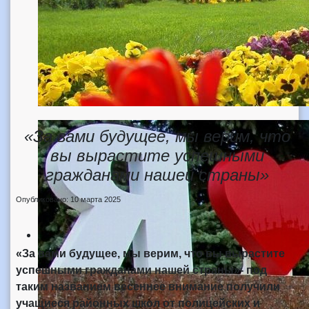
«За вами будущее, мы верим, что
вы вырастите успешными
гражданами нашей страны»
Опубликовано: 10 марта 2025
«За вами будущее, мы верим, что вы вырастите
успешными гражданами нашей страны»- под
таким названием весеннее внимание получили
учащиеся районных школ от полицейских и