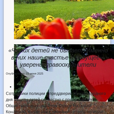
«Чужих детей не бывает. Именно
в них наше счастье и будущее»-
уверены правоохранители
Опубликовано: 03 июня 2025
Сотрудники полиции в преддверии Международного
дня защиты детей совместно с представителем
Общественного совета при Отделе Натальей
Конаковой, коллегами с линейного отдела полиции