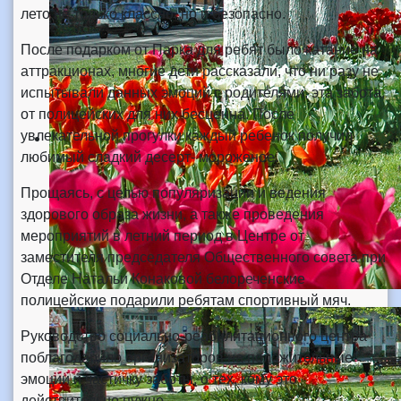
лето не только классно, но и безопасно.
После подарком от Парка для ребят было катание на
аттракционах, многие дети рассказали, что ни разу не
испытывали данных эмоций с родителями, эта забота,
от полицейских для них бесценна. После
увлекательной прогулки каждый ребенок получил
любимый сладкий десерт- мороженое.
Прощаясь, с целью популяризации и ведения
здорового образа жизни, а также проведения
мероприятий в летний период в Центре от
заместителя председателя Общественного совета при
Отделе Натальи Конаковой белореченские
полицейские подарили ребятам спортивный мяч.
Руководство социально-реабилитационного центра
поблагодарило организаторов на положительные
эмоции и частичку заботы, о тех, кому это
действительно нужно.