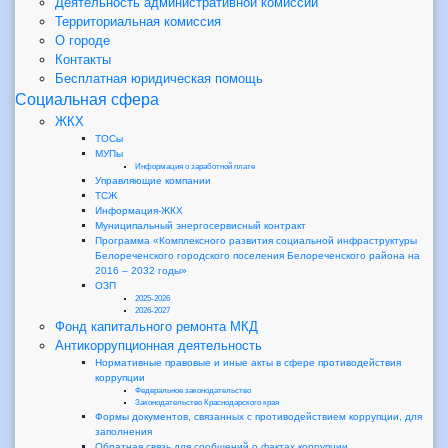
Деятельность административной комиссии
Территориальная комиссия
О городе
Контакты
Бесплатная юридическая помощь
Социальная сфера
ЖКХ
ТОСы
МУПы
Информация о заработной плате
Управляющие компании
ТСЖ
Информация-ЖКХ
Муниципальный энергосервисный контракт
Программа «Комплексного развития социальной инфраструктуры
Белореченского городского поселения Белореченского района на
2016 – 2032 годы»
ОЗП
2025-2026
2026-2027
Фонд капитального ремонта МКД
Антикоррупционная деятельность
Нормативные правовые и иные акты в сфере противодействия
коррупции
Федеральное законодательство
Законодательство Краснодарского края
Формы документов, связанных с противодействием коррупции, для
заполнения
Обратная связь для сообщений о фактах коррупции