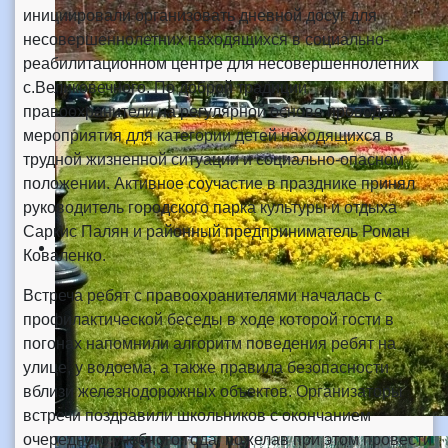
инициировали организовать дневной досуг для
несовершеннолетних находящихся в социально-
реабилитационном центре для несовершеннолетних
с.Великовечного. По доброй традиции
правоохранители на регулярной основе проводят
мероприятия для категории детей находящихся в
трудной жизненной ситуации и социально-опасном
положении. Активное соучастие в празднике принял
руководитель городского парка культуры и отдыха
Саркис Палян и районный предприниматель Роман
Коваленко.
Встреча ребят с правоохранителями началась с
профилактической беседы в ходе которой гости в
погонах напомнили алгоритм поведения ребят на
улице, у водоема, а также правила безопасности
вблизи железнодорожных объектов. Организаторы
встречи поздравили школьников с окончанием
очередного учебного года, пожелав при этом провести